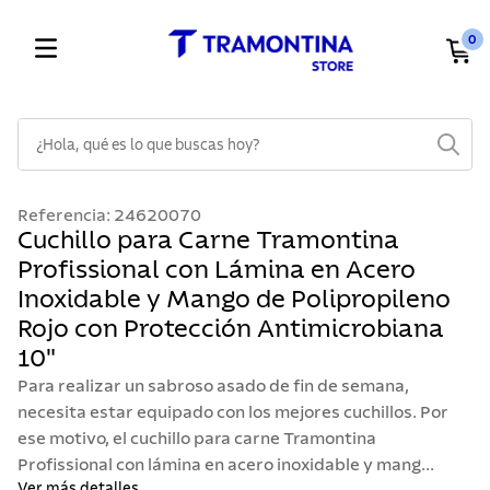
0
¿Hola, qué es lo que buscas hoy?
TÉRMINOS MÁS BUSCADOS
Referencia
:
24620070
1
.
cuchillos
Cuchillo para Carne Tramontina
Profissional con Lámina en Acero
2
.
cubiertos
Inoxidable y Mango de Polipropileno
3
.
sarten
Rojo con Protección Antimicrobiana
4
.
ollas
10"
5
.
lavaplatos
Para realizar un sabroso asado de fin de semana,
necesita estar equipado con los mejores cuchillos. Por
6
.
acero inoxidable
ese motivo, el cuchillo para carne Tramontina
7
.
sartenes
Profissional con lámina en acero inoxidable y mang...
Ver más detalles