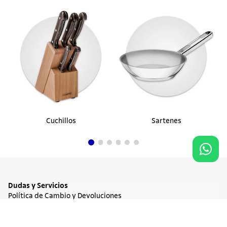
Cuchillos
Sartenes
Dudas y Servicios
Política de Cambio y Devoluciones
Términos y condiciones de las Promociones
10%
OFF
Promociones Vigentes
$ 131.900
Tratamiento de Datos Personales
Agregar al carrito