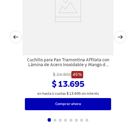
Cuchillo para Pan Tramontina Affilata con
Lámina de Acero Inoxidable y Mango de
Polipropileno Off White 7"
$ 24.900
45%
$ 13.695
en hasta
1
cuotas
$
13
.
695
sin interés
Comprar ahora