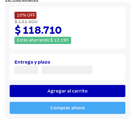
8
.
cuchillo
9
.
juego cuchillos
10%
OFF
$ 131.900
10
.
olla
$ 118.710
Estás ahorrando
$
13
.
190
Entrega y plazo
Agregar al carrito
Comprar ahora