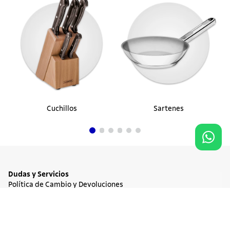
Cuchillos
Sartenes
Dudas y Servicios
Política de Cambio y Devoluciones
Términos y condiciones de las Promociones
20%
OFF
Promociones Vigentes
$ 46.900
Tratamiento de Datos Personales
Agregar al carrito
$ 37.520
Institucional