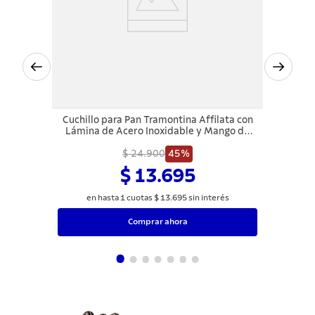
Cuchillo para Pan Tramontina Affilata con
Lámina de Acero Inoxidable y Mango de
Polipropileno Off White 7"
$ 24.900
45%
$ 13.695
en hasta
1
cuotas
$
13
.
695
sin interés
Comprar ahora