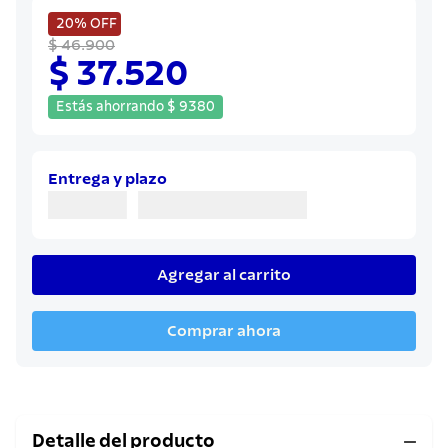
8
.
juego cuchillos
20%
OFF
9
.
cuchillo
$ 46.900
$ 37.520
10
.
olla
Estás ahorrando
$
9380
Entrega y plazo
Agregar al carrito
Comprar ahora
Detalle del producto