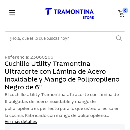
0
¿Hola, qué es lo que buscas hoy?
TÉRMINOS MÁS BUSCADOS
Referencia
:
23860106
1
.
cuchillos
Cuchillo Utility Tramontina
Ultracorte con Lámina de Acero
2
.
cubiertos
Inoxidable y Mango de Polipropileno
3
.
sarten
Negro de 6"
4
.
lavaplatos
El cuchillo Utility Tramontina Ultracorte con lámina de
5
.
ollas
6 pulgadas de acero inoxidable y mango de
polipropileno es perfecto para lo que usted precisa en
6
.
acero inoxidable
la cocina. Fabricado con mango de polipropileno...
7
.
sartenes
Ver más detalles