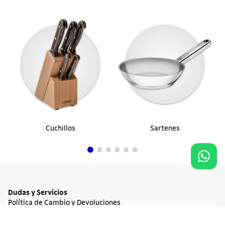
Cuchillos
Sartenes
Dudas y Servicios
Política de Cambio y Devoluciones
Términos y condiciones de las Promociones
15%
OFF
Promociones Vigentes