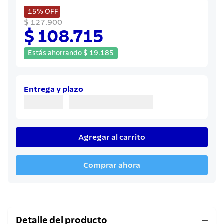
8
.
juego cuchillos
15%
OFF
9
.
cuchillo
$ 127.900
$ 108.715
10
.
olla
Estás ahorrando
$
19
.
185
Entrega y plazo
Agregar al carrito
Comprar ahora
Detalle del producto