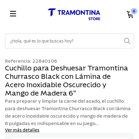
0
¿Hola, qué es lo que buscas hoy?
TÉRMINOS MÁS BUSCADOS
Referencia
:
22840106
1
.
cuchillos
Cuchillo para Deshuesar Tramontina
Churrasco Black con Lámina de
2
.
cubiertos
Acero Inoxidable Oscurecido y
3
.
sarten
Mango de Madera 6"
4
.
lavaplatos
Para preparar y limpiar la carne del asado, el cuchillo
5
.
ollas
para deshuesar Tramontina Churrasco Black con lámina
de acero inoxidable oscurecido y mango de madera de
6
.
acero inoxidable
6 pulgadas es indispensable en su juego...
7
.
sartenes
Ver más detalles