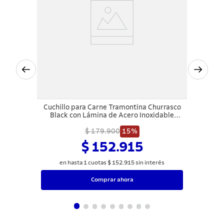
Cuchillo para Carne Tramontina Churrasco
Black con Lámina de Acero Inoxidable
Oscurecido y Mango de Madera 10"
$ 179.900
15%
$ 152.915
en hasta
1
cuotas
$
152
.
915
sin interés
Comprar ahora