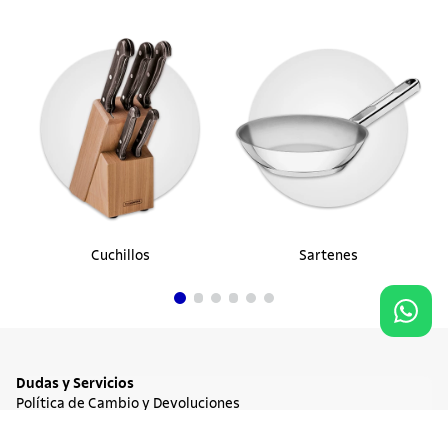
Cuchillos
Sartenes
Dudas y Servicios
Política de Cambio y Devoluciones
Términos y condiciones de las Promociones
20%
OFF
Promociones Vigentes