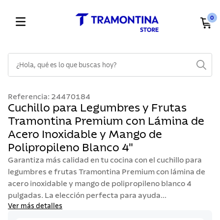
0
¿Hola, qué es lo que buscas hoy?
TÉRMINOS MÁS BUSCADOS
Referencia
:
24470184
1
.
cuchillos
Cuchillo para Legumbres y Frutas
Tramontina Premium con Lámina de
2
.
cubiertos
Acero Inoxidable y Mango de
3
.
sarten
Polipropileno Blanco 4"
4
.
lavaplatos
Garantiza más calidad en tu cocina con el cuchillo para
5
.
ollas
legumbres e frutas Tramontina Premium con lámina de
acero inoxidable y mango de polipropileno blanco 4
6
.
acero inoxidable
pulgadas. La elección perfecta para ayuda...
7
.
sartenes
Ver más detalles