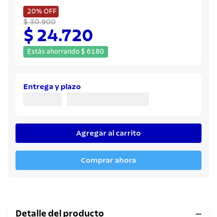
8
.
juego cuchillos
20%
OFF
9
.
cuchillo
$ 30.900
$ 24.720
10
.
olla
Estás ahorrando
$
6180
Entrega y plazo
Agregar al carrito
Comprar ahora
Detalle del producto