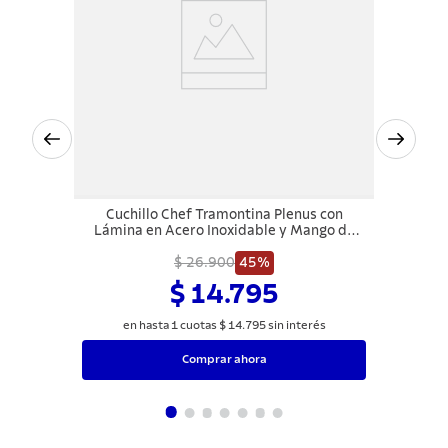
Cuchillo Chef Tramontina Plenus con
Lámina en Acero Inoxidable y Mango de
Polipropileno Off White 6"
$ 26.900
45%
$ 14.795
en hasta
1
cuotas
$
14
.
795
sin interés
Comprar ahora