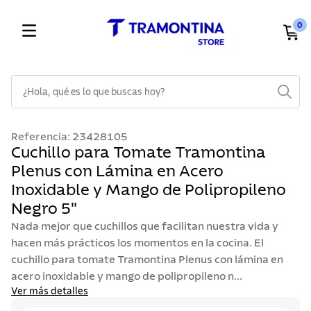
0
¿Hola, qué es lo que buscas hoy?
TÉRMINOS MÁS BUSCADOS
Referencia
:
23428105
1
.
cuchillos
Cuchillo para Tomate Tramontina
Plenus con Lámina en Acero
2
.
cubiertos
Inoxidable y Mango de Polipropileno
3
.
sarten
Negro 5"
4
.
lavaplatos
Nada mejor que cuchillos que facilitan nuestra vida y
5
.
ollas
hacen más prácticos los momentos en la cocina. El
cuchillo para tomate Tramontina Plenus con lámina en
6
.
acero inoxidable
acero inoxidable y mango de polipropileno n...
7
.
sartenes
Ver más detalles