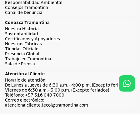
Cuchillos
Sartenes
Dudas y Servicios
Política de Cambio y Devoluciones
Términos y condiciones de las Promociones
Promociones Vigentes
Tratamiento de Datos Personales
Institucional
Acerca de Tramontina
Responsabilidad Ambiental
45%
OFF
Consejos Tramontina
$ 17.900
Canal de Denuncia
Agregar al carrito
$ 9845
Conozca Tramontina