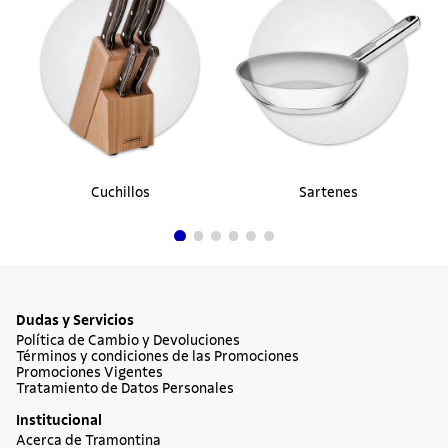
Cuchillo Chef Tramontina Plenus con
Lámina en Acero Inoxidable y Mango de
Polipropileno Off White 8"
$ 34.900
45%
$ 19.195
en hasta
1
cuotas
$
19
.
195
sin interés
Comprar ahora