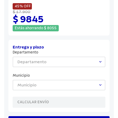
8
.
juego cuchillos
45%
OFF
9
.
cuchillo
$ 17.900
$ 9845
10
.
olla
Estás ahorrando
$
8055
Entrega y plazo
Departamento
Departamento
Municipio
Municipio
CALCULAR ENVÍO