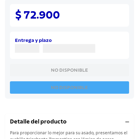
8
.
juego cuchillos
9
.
$ 72.900
cuchillo
10
.
olla
Entrega y plazo
NO DISPONIBLE
NO DISPONIBLE
Detalle del producto
Para proporcionar lo mejor para su asado, presentamos el