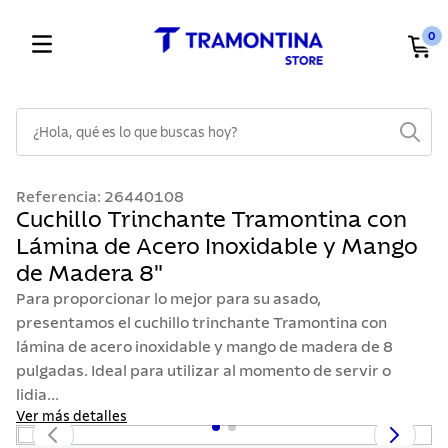
0
¿Hola, qué es lo que buscas hoy?
TÉRMINOS MÁS BUSCADOS
Referencia
:
26440108
1
.
cuchillos
Cuchillo Trinchante Tramontina con
Lámina de Acero Inoxidable y Mango
2
.
cubiertos
de Madera 8"
3
.
sarten
Para proporcionar lo mejor para su asado,
4
.
lavaplatos
presentamos el cuchillo trinchante Tramontina con
lámina de acero inoxidable y mango de madera de 8
5
.
ollas
pulgadas. Ideal para utilizar al momento de servir o
6
.
acero inoxidable
lidia...
7
.
sartenes
Ver más detalles