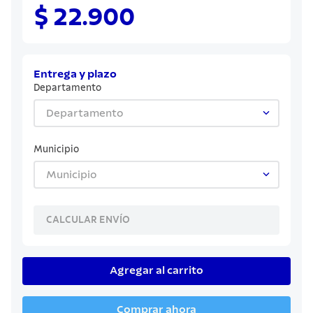
8
.
sartenes
$ 22.900
9
.
cuchillo
10
.
olla
Entrega y plazo
Departamento
Departamento
Municipio
Municipio
CALCULAR ENVÍO
Agregar al carrito
Comprar ahora