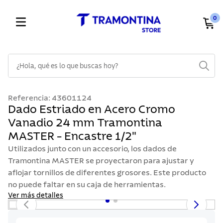
0
¿Hola, qué es lo que buscas hoy?
TÉRMINOS MÁS BUSCADOS
Referencia
:
43601124
1
.
cuchillos
Dado Estriado en Acero Cromo
Vanadio 24 mm Tramontina
2
.
cubiertos
MASTER - Encastre 1/2"
3
.
sarten
Utilizados junto con un accesorio, los dados de
4
.
lavaplatos
Tramontina MASTER se proyectaron para ajustar y
aflojar tornillos de diferentes grosores. Este producto
5
.
acero inoxidable
no puede faltar en su caja de herramientas.
6
.
ollas
Ver más detalles
7
.
juego cuchillos