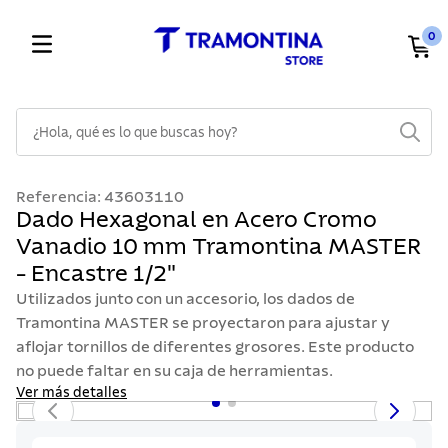
0
¿Hola, qué es lo que buscas hoy?
TÉRMINOS MÁS BUSCADOS
Referencia
:
43603110
1
.
cuchillos
Dado Hexagonal en Acero Cromo
Vanadio 10 mm Tramontina MASTER
2
.
cubiertos
- Encastre 1/2"
3
.
sarten
Utilizados junto con un accesorio, los dados de
4
.
lavaplatos
Tramontina MASTER se proyectaron para ajustar y
aflojar tornillos de diferentes grosores. Este producto
5
.
ollas
no puede faltar en su caja de herramientas.
6
.
acero inoxidable
Ver más detalles
7
.
sartenes