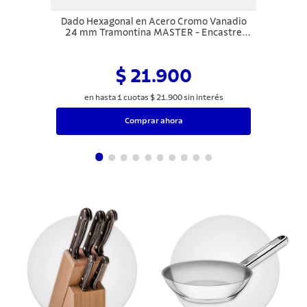
Dado Hexagonal en Acero Cromo Vanadio
24 mm Tramontina MASTER - Encastre
1/2"
$ 21.900
en hasta
1
cuotas
$
21
.
900
sin interés
Comprar ahora