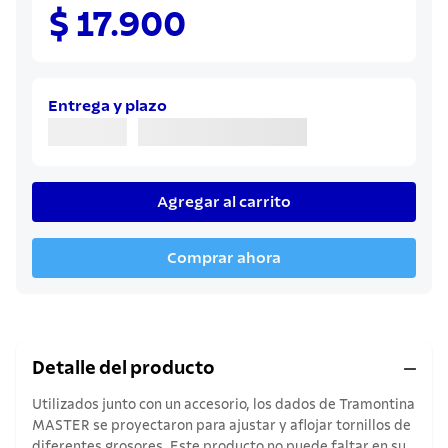
8
.
juego cuchillos
$ 17.900
9
.
cuchillo
10
.
olla
Entrega y plazo
Agregar al carrito
Comprar ahora
Detalle del producto
Utilizados junto con un accesorio, los dados de Tramontina
MASTER se proyectaron para ajustar y aflojar tornillos de
diferentes grosores. Este producto no puede faltar en su