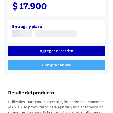
8
.
cuchillo
$ 17.900
9
.
juego cuchillos
10
.
olla
Entrega y plazo
Agregar al carrito
Comprar ahora
Detalle del producto
Utilizados junto con un accesorio, los dados de Tramontina
MASTER se proyectaron para ajustar y aflojar tornillos de
diferentes grosores. Este producto no puede faltar en su