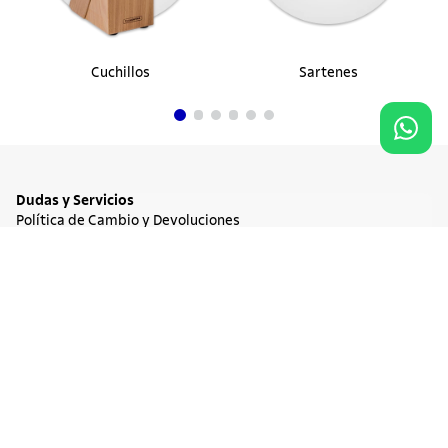
Cuchillos
Sartenes
Dudas y Servicios
Política de Cambio y Devoluciones
Términos y condiciones de las Promociones
Promociones Vigentes
Agregar al carrito
$ 17.900
Tratamiento de Datos Personales
Institucional
Acerca de Tramontina
Responsabilidad Ambiental
Consejos Tramontina
Canal de Denuncia
Conozca Tramontina
Nuestra Historia
Sustentabilidad