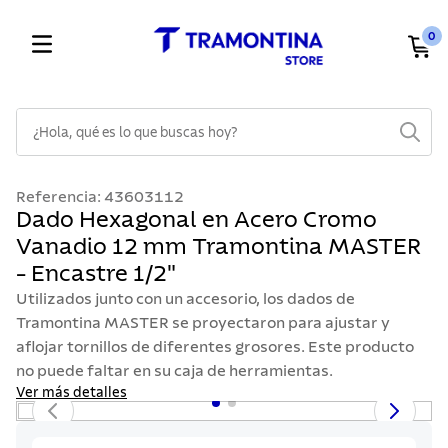
0
¿Hola, qué es lo que buscas hoy?
TÉRMINOS MÁS BUSCADOS
Referencia
:
43603112
1
.
cuchillos
Dado Hexagonal en Acero Cromo
Vanadio 12 mm Tramontina MASTER
2
.
cubiertos
- Encastre 1/2"
3
.
sarten
Utilizados junto con un accesorio, los dados de
4
.
ollas
Tramontina MASTER se proyectaron para ajustar y
aflojar tornillos de diferentes grosores. Este producto
5
.
lavaplatos
no puede faltar en su caja de herramientas.
6
.
acero inoxidable
Ver más detalles
7
.
sartenes