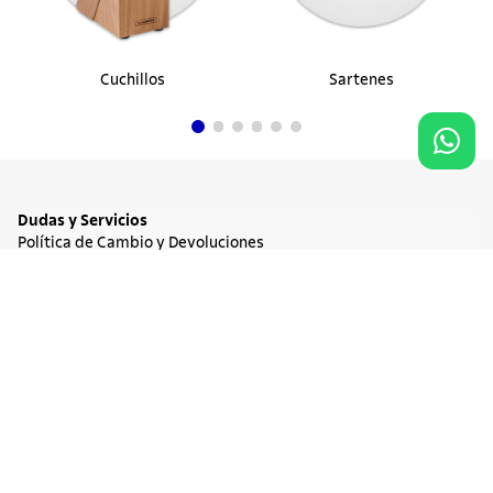
Cuchillos
Sartenes
Dudas y Servicios
Política de Cambio y Devoluciones
Términos y condiciones de las Promociones
Promociones Vigentes
Agregar al carrito
$ 17.900
Tratamiento de Datos Personales
Institucional
Acerca de Tramontina
Responsabilidad Ambiental
Consejos Tramontina
Canal de Denuncia
Conozca Tramontina
Nuestra Historia
Sustentabilidad