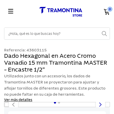
0
¿Hola, qué es lo que buscas hoy?
TÉRMINOS MÁS BUSCADOS
Referencia
:
43603115
1
.
cuchillos
Dado Hexagonal en Acero Cromo
Vanadio 15 mm Tramontina MASTER
2
.
cubiertos
- Encastre 1/2"
3
.
sarten
Utilizados junto con un accesorio, los dados de
4
.
lavaplatos
Tramontina MASTER se proyectaron para ajustar y
aflojar tornillos de diferentes grosores. Este producto
5
.
ollas
no puede faltar en su caja de herramientas.
6
.
acero inoxidable
Ver más detalles
7
.
sartenes