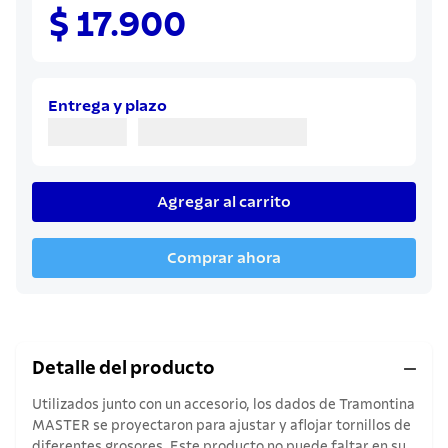
8
.
juego cuchillos
$ 17.900
9
.
cuchillo
10
.
olla
Entrega y plazo
Agregar al carrito
Comprar ahora
Detalle del producto
Utilizados junto con un accesorio, los dados de Tramontina
MASTER se proyectaron para ajustar y aflojar tornillos de
diferentes grosores. Este producto no puede faltar en su