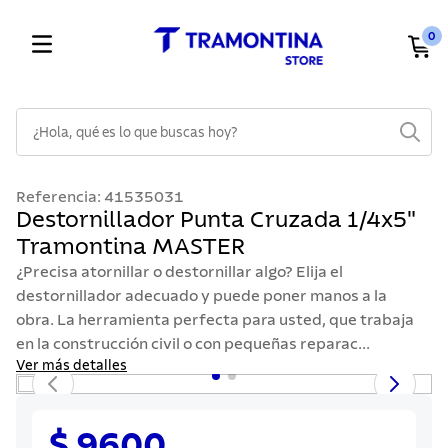
0
¿Hola, qué es lo que buscas hoy?
TÉRMINOS MÁS BUSCADOS
Referencia
:
41535031
1
.
cuchillos
Destornillador Punta Cruzada 1/4x5"
Tramontina MASTER
2
.
cubiertos
¿Precisa atornillar o destornillar algo? Elija el
3
.
sarten
destornillador adecuado y puede poner manos a la
4
.
lavaplatos
obra. La herramienta perfecta para usted, que trabaja
en la construcción civil o con pequeñas reparac...
5
.
ollas
Ver más detalles
6
.
acero inoxidable
7
.
sartenes
$ 9600