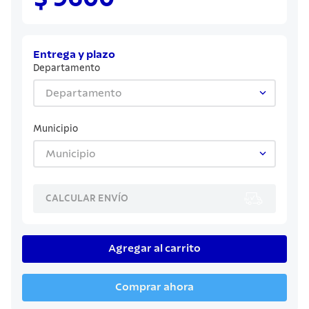
8
.
juego cuchillos
9
.
cuchillo
10
.
olla
Entrega y plazo
Departamento
Departamento
Municipio
Municipio
CALCULAR ENVÍO
Agregar al carrito
Comprar ahora