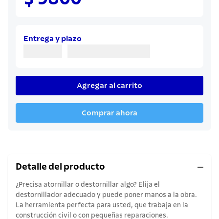
8
.
sartenes
9
.
cuchillo
10
.
olla
Entrega y plazo
Agregar al carrito
Comprar ahora
Detalle del producto
¿Precisa atornillar o destornillar algo? Elija el
destornillador adecuado y puede poner manos a la obra.
La herramienta perfecta para usted, que trabaja en la
construcción civil o con pequeñas reparaciones.