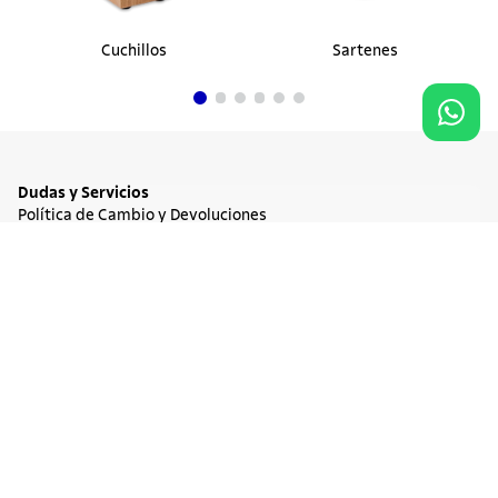
Cuchillos
Sartenes
Dudas y Servicios
Política de Cambio y Devoluciones
Términos y condiciones de las Promociones
Promociones Vigentes
Agregar al carrito
$ 9800
Tratamiento de Datos Personales
Institucional
Acerca de Tramontina
Responsabilidad Ambiental
Consejos Tramontina
Canal de Denuncia
Conozca Tramontina
Nuestra Historia
Sustentabilidad
Certificados y Apoyadores
Nuestras Fábricas