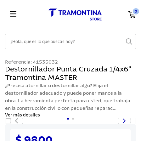
0
¿Hola, qué es lo que buscas hoy?
TÉRMINOS MÁS BUSCADOS
Referencia
:
41535032
1
.
cuchillos
Destornillador Punta Cruzada 1/4x6"
Tramontina MASTER
2
.
cubiertos
¿Precisa atornillar o destornillar algo? Elija el
3
.
sarten
destornillador adecuado y puede poner manos a la
4
.
lavaplatos
obra. La herramienta perfecta para usted, que trabaja
en la construcción civil o con pequeñas reparac...
5
.
acero inoxidable
Ver más detalles
6
.
ollas
7
.
juego cuchillos
$ 9800