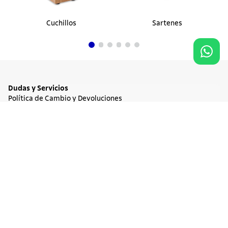
Cuchillos
Sartenes
Dudas y Servicios
Política de Cambio y Devoluciones
Términos y condiciones de las Promociones
Promociones Vigentes
Agregar al carrito
$ 7700
Tratamiento de Datos Personales
Institucional
Acerca de Tramontina
Responsabilidad Ambiental
Consejos Tramontina
Canal de Denuncia
Conozca Tramontina
Nuestra Historia
Sustentabilidad
Certificados y Apoyadores
Nuestras Fábricas