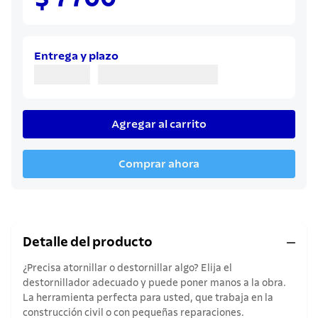
8
.
juego cuchillos
9
.
cuchillo
10
.
olla
Entrega y plazo
Agregar al carrito
Comprar ahora
Detalle del producto
¿Precisa atornillar o destornillar algo? Elija el
destornillador adecuado y puede poner manos a la obra.
La herramienta perfecta para usted, que trabaja en la
construcción civil o con pequeñas reparaciones.