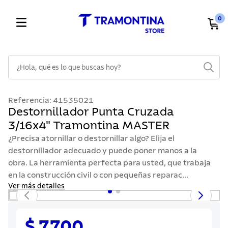
0
¿Hola, qué es lo que buscas hoy?
TÉRMINOS MÁS BUSCADOS
Referencia
:
41535021
1
.
cuchillos
Destornillador Punta Cruzada
3/16x4" Tramontina MASTER
2
.
cubiertos
¿Precisa atornillar o destornillar algo? Elija el
3
.
sarten
destornillador adecuado y puede poner manos a la
4
.
lavaplatos
obra. La herramienta perfecta para usted, que trabaja
en la construcción civil o con pequeñas reparac...
5
.
ollas
Ver más detalles
6
.
acero inoxidable
7
.
sartenes
$ 7700