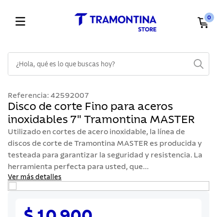
0
¿Hola, qué es lo que buscas hoy?
TÉRMINOS MÁS BUSCADOS
Referencia
:
42592007
1
.
cuchillos
Disco de corte Fino para aceros
inoxidables 7" Tramontina MASTER
2
.
cubiertos
Utilizado en cortes de acero inoxidable, la línea de
3
.
sarten
discos de corte de Tramontina MASTER es producida y
4
.
ollas
testeada para garantizar la seguridad y resistencia. La
herramienta perfecta para usted, que...
5
.
lavaplatos
Ver más detalles
6
.
acero inoxidable
7
.
sartenes
$ 10.900