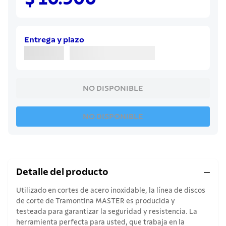
8
.
cuchillo
9
.
juego cuchillos
10
.
olla
Entrega y plazo
NO DISPONIBLE
NO DISPONIBLE
Detalle del producto
Utilizado en cortes de acero inoxidable, la línea de discos
de corte de Tramontina MASTER es producida y
testeada para garantizar la seguridad y resistencia. La
herramienta perfecta para usted, que trabaja en la