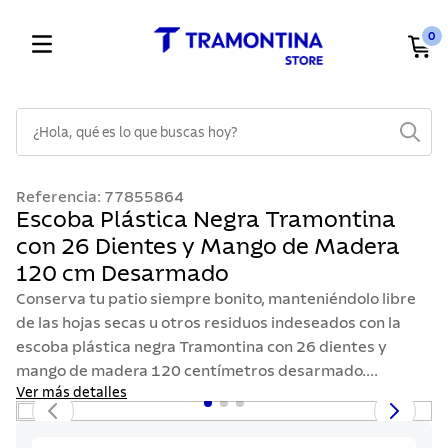
0
¿Hola, qué es lo que buscas hoy?
TÉRMINOS MÁS BUSCADOS
Referencia
:
77855864
1
.
cuchillos
Escoba Plástica Negra Tramontina
con 26 Dientes y Mango de Madera
2
.
cubiertos
120 cm Desarmado
3
.
sarten
Conserva tu patio siempre bonito, manteniéndolo libre
4
.
lavaplatos
de las hojas secas u otros residuos indeseados con la
escoba plástica negra Tramontina con 26 dientes y
5
.
acero inoxidable
mango de madera 120 centímetros desarmado....
6
.
ollas
Ver más detalles
7
.
juego cuchillos