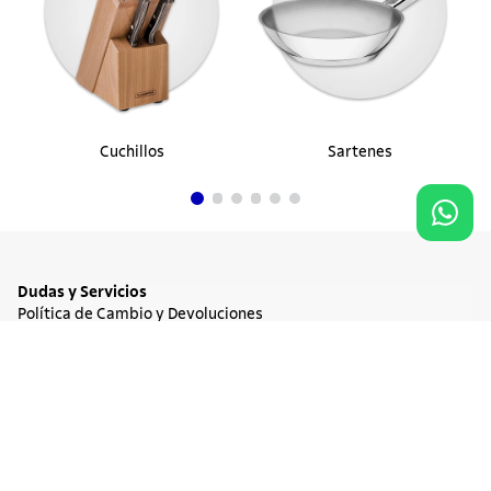
Cuchillos
Sartenes
Dudas y Servicios
Política de Cambio y Devoluciones
Términos y condiciones de las Promociones
Promociones Vigentes
Agregar al carrito
$ 54.900
Tratamiento de Datos Personales
Institucional
Acerca de Tramontina
Responsabilidad Ambiental
Consejos Tramontina
Canal de Denuncia