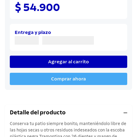
8
.
sartenes
$ 54.900
9
.
cuchillo
10
.
olla
Entrega y plazo
Agregar al carrito
Comprar ahora
Detalle del producto
Conserva tu patio siempre bonito, manteniéndolo libre de
las hojas secas u otros residuos indeseados con la escoba
plástica negra Tramontina con 26 dientes y mango de