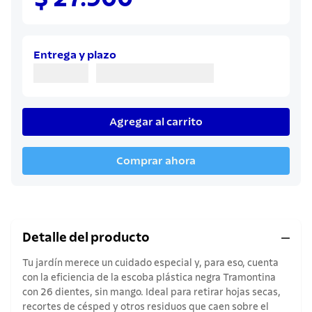
8
.
sartenes
9
.
cuchillo
10
.
olla
Entrega y plazo
Agregar al carrito
Comprar ahora
Detalle del producto
Tu jardín merece un cuidado especial y, para eso, cuenta
con la eficiencia de la escoba plástica negra Tramontina
con 26 dientes, sin mango. Ideal para retirar hojas secas,
recortes de césped y otros residuos que caen sobre el