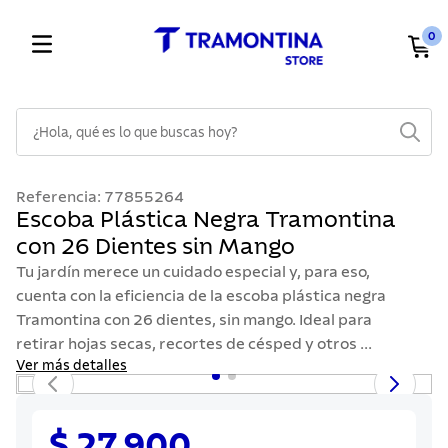
0
¿Hola, qué es lo que buscas hoy?
TÉRMINOS MÁS BUSCADOS
Referencia
:
77855264
1
.
cuchillos
Escoba Plástica Negra Tramontina
con 26 Dientes sin Mango
2
.
cubiertos
Tu jardín merece un cuidado especial y, para eso,
3
.
sarten
cuenta con la eficiencia de la escoba plástica negra
4
.
lavaplatos
Tramontina con 26 dientes, sin mango. Ideal para
retirar hojas secas, recortes de césped y otros ...
5
.
acero inoxidable
Ver más detalles
6
.
ollas
7
.
juego cuchillos
$ 27.900