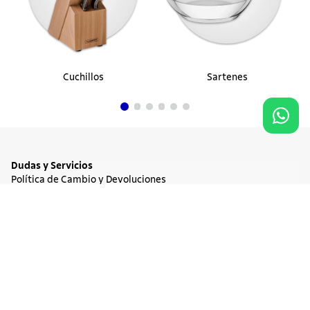
Cuchillos
Sartenes
Dudas y Servicios
Política de Cambio y Devoluciones
Términos y condiciones de las Promociones
Promociones Vigentes
Agregar al carrito
$ 27.900
Tratamiento de Datos Personales
Institucional
Acerca de Tramontina
Responsabilidad Ambiental
Consejos Tramontina
Canal de Denuncia
Conozca Tramontina