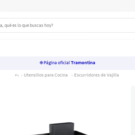
 qué es lo que buscas hoy?
6
.
acero inoxidable
7
.
sartenes
🌐 Página oficial
Tramontina
8
.
juego cuchillos
Utensilios para Cocina
Escurridores de Vajilla
9
.
cuchillo
10
.
olla