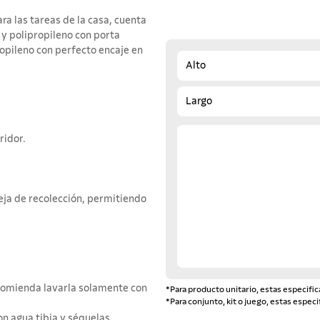
ra las tareas de la casa, cuenta
e y polipropileno con porta
ropileno con perfecto encaje en
Alto
Largo
ridor.
ndeja de recolección, permitiendo
ecomienda lavarla solamente con
*Para producto unitario, estas especific
*Para conjunto, kit o juego, estas especi
on agua tibia y séquelas