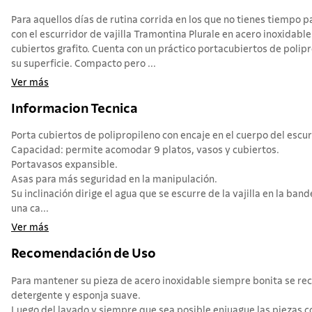
Para aquellos días de rutina corrida en los que no tienes tiempo pa
con el escurridor de vajilla Tramontina Plurale en acero inoxidabl
cubiertos grafito. Cuenta con un práctico portacubiertos de polip
su superficie. Compacto pero ...
Ver más
Informacion Tecnica
Porta cubiertos de polipropileno con encaje en el cuerpo del escur
Capacidad: permite acomodar 9 platos, vasos y cubiertos.
Portavasos expansible.
Asas para más seguridad en la manipulación.
Su inclinación dirige el agua que se escurre de la vajilla en la ba
una ca...
Ver más
Recomendación de Uso
Para mantener su pieza de acero inoxidable siempre bonita se r
detergente y esponja suave.
Luego del lavado y siempre que sea posible enjuague las piezas c