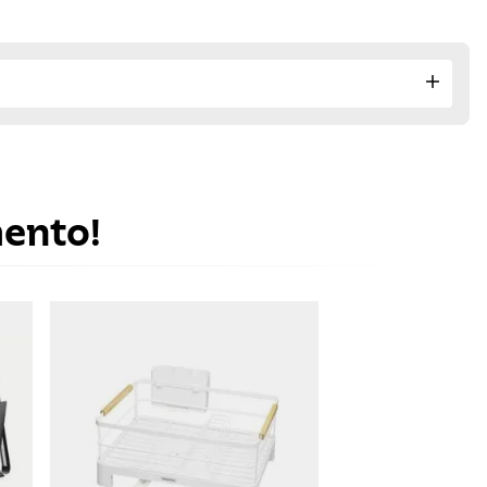
mento!