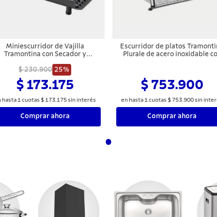
Miniescurridor de Vajilla
Escurridor de platos Tramont
Tramontina con Secador y
Plurale de acero inoxidable c
Portacubiertos Grafito
porta cubiertos negro
$ 230.900
25%
$ 173.175
$ 753.900
 hasta
1
cuotas
$
173
.
175
sin interés
en hasta
1
cuotas
$
753
.
900
sin inte
Comprar ahora
Comprar ahora