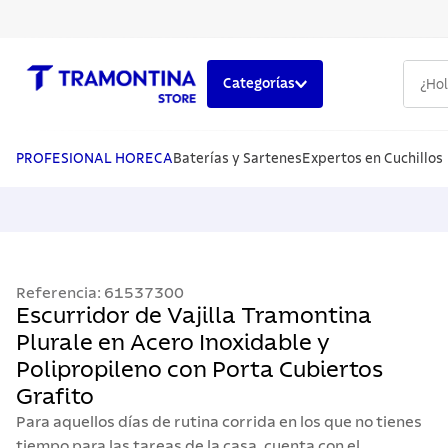
¿Hola,
Categorías
TÉRMINOS MÁS BUSCADOS
1
.
cuchillos
PROFESIONAL HORECA
Baterías y Sartenes
Expertos en Cuchillos
2
.
cubiertos
3
.
sarten
4
.
lavaplatos
Referencia
:
61537300
5
.
ollas
Escurridor de Vajilla Tramontina
Plurale en Acero Inoxidable y
Polipropileno con Porta Cubiertos
Grafito
Para aquellos días de rutina corrida en los que no tienes
tiempo para las tareas de la casa, cuenta con el