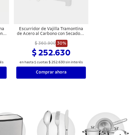
ina
Escurridor de Vajilla Tramontina
on
de Acero al Carbono con Secador y
Portacubiertos Blanco
$ 360.900
30%
$ 252.630
rés
en hasta
1
cuotas
$
252
.
630
sin interés
Comprar ahora