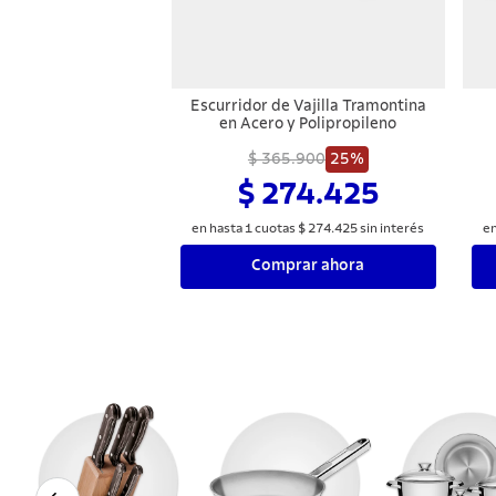
Escurridor de Vajilla Tramontina
en Acero y Polipropileno
$ 365.900
25%
$ 274.425
en hasta
1
cuotas
$
274
.
425
sin interés
en
Comprar ahora