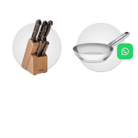
Cuchillos
Sartenes
Agregar al carrito
$ 9000
Dudas y Servicios
Política de Cambio y Devoluciones
Términos y condiciones de las Promociones