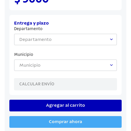
8
.
sartenes
9
.
cuchillo
10
.
olla
Entrega y plazo
Departamento
Departamento
Municipio
Municipio
CALCULAR ENVÍO
Agregar al carrito
Comprar ahora