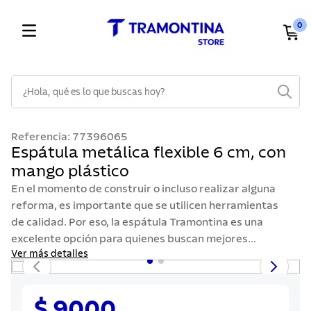
0
¿Hola, qué es lo que buscas hoy?
TÉRMINOS MÁS BUSCADOS
Referencia
:
77396065
1
.
cuchillos
Espátula metálica flexible 6 cm, con
mango plástico
2
.
cubiertos
En el momento de construir o incluso realizar alguna
3
.
sarten
reforma, es importante que se utilicen herramientas
4
.
lavaplatos
de calidad. Por eso, la espátula Tramontina es una
excelente opción para quienes buscan mejores...
5
.
acero inoxidable
Ver más detalles
6
.
ollas
7
.
juego cuchillos
$ 9000