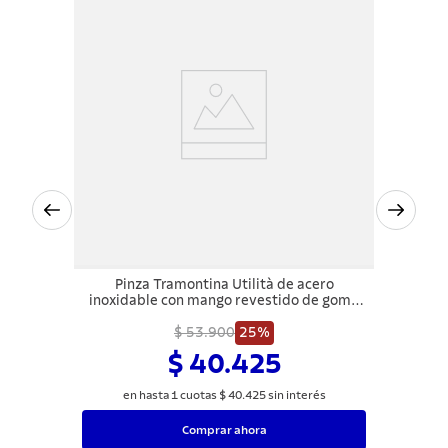
Pinza Tramontina Utilità de acero
inoxidable con mango revestido de goma
gris 30 cm
$ 53.900
25%
$ 40.425
en hasta
1
cuotas
$
40
.
425
sin interés
Comprar ahora