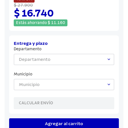
8
.
sartenes
$ 27.900
$ 16.740
9
.
cuchillo
10
.
olla
Estás ahorrando
$
11
.
160
Entrega y plazo
Departamento
Departamento
Municipio
Municipio
CALCULAR ENVÍO
Agregar al carrito