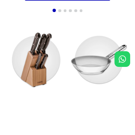
40%
OFF
Cuchillos
Sartenes
$ 27.900
Agregar al carrito
$ 16.740