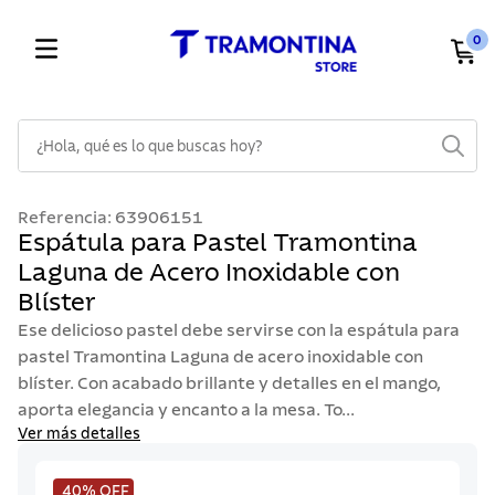
0
¿Hola, qué es lo que buscas hoy?
TÉRMINOS MÁS BUSCADOS
Referencia
:
63906151
1
.
cuchillos
Espátula para Pastel Tramontina
Laguna de Acero Inoxidable con
2
.
cubiertos
Blíster
3
.
sarten
Ese delicioso pastel debe servirse con la espátula para
4
.
lavaplatos
pastel Tramontina Laguna de acero inoxidable con
blíster. Con acabado brillante y detalles en el mango,
5
.
acero inoxidable
aporta elegancia y encanto a la mesa. To...
6
.
ollas
Ver más detalles
7
.
juego cuchillos
40%
OFF