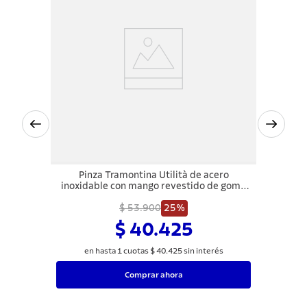
Pinza Tramontina Utilità de acero
inoxidable con mango revestido de goma
gris 30 cm
$ 53.900
25%
$ 40.425
en hasta
1
cuotas
$
40
.
425
sin interés
Comprar ahora