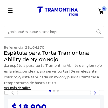
0
¿Hola, qué es lo que buscas hoy?
TÉRMINOS MÁS BUSCADOS
Referencia
:
25164170
1
.
cuchillos
Espátula para Torta Tramontina
Ability de Nylon Rojo
2
.
cubiertos
¡La espátula para torta Tramontina Ability de nylon rojo
3
.
sarten
es la elección ideal para servir tortas! De un elegante
4
.
lavaplatos
color rojo, está fabricada en nylon y puede utilizarse a
temperaturas de hasta 180 °C, ...
5
.
acero inoxidable
Ver más detalles
6
.
ollas
7
.
juego cuchillos
$ 18.900