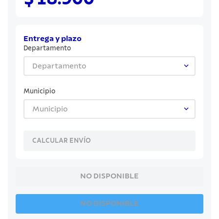
8
.
sartenes
9
.
cuchillo
10
.
olla
Entrega y plazo
Departamento
Departamento
Municipio
Municipio
CALCULAR ENVÍO
NO DISPONIBLE
NO DISPONIBLE