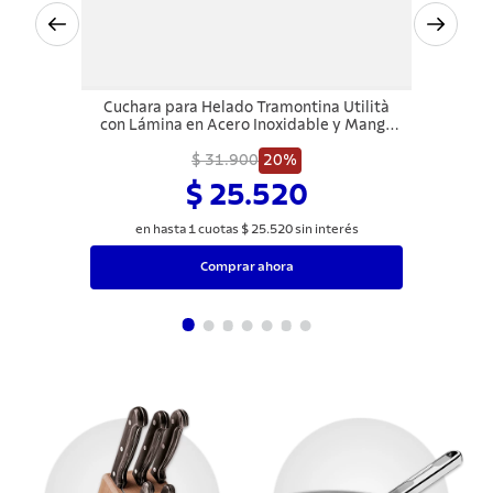
Cuchara para Helado Tramontina Utilità
con Lámina en Acero Inoxidable y Mango
de Polipropileno Blanco
$ 31.900
20%
$ 25.520
en hasta
1
cuotas
$
25
.
520
sin interés
Comprar ahora