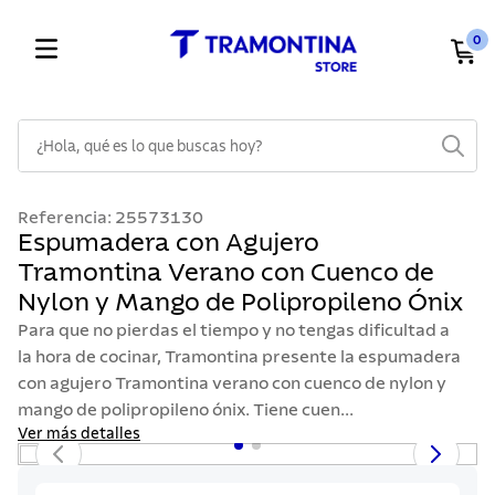
0
¿Hola, qué es lo que buscas hoy?
TÉRMINOS MÁS BUSCADOS
Referencia
:
25573130
1
.
cuchillos
Espumadera con Agujero
Tramontina Verano con Cuenco de
2
.
cubiertos
Nylon y Mango de Polipropileno Ónix
3
.
sarten
Para que no pierdas el tiempo y no tengas dificultad a
4
.
lavaplatos
la hora de cocinar, Tramontina presente la espumadera
con agujero Tramontina verano con cuenco de nylon y
5
.
ollas
mango de polipropileno ónix. Tiene cuen...
6
.
acero inoxidable
Ver más detalles
7
.
sartenes