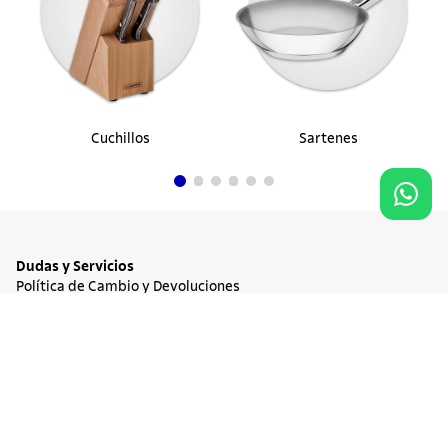
Cuchillos
Sartenes
Dudas y Servicios
Política de Cambio y Devoluciones
Términos y condiciones de las Promociones
Promociones Vigentes
Agregar al carrito
$ 51.900
Tratamiento de Datos Personales
Institucional
Acerca de Tramontina
Responsabilidad Ambiental
Consejos Tramontina
Canal de Denuncia