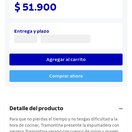
8
.
juego cuchillos
$ 51.900
9
.
cuchillo
10
.
olla
Entrega y plazo
Agregar al carrito
Comprar ahora
Detalle del producto
Para que no pierdas el tiempo y no tengas dificultad a la
hora de cocinar, Tramontina presente la espumadera con
agujero Tramontina verano con cuenco de nylon y mango