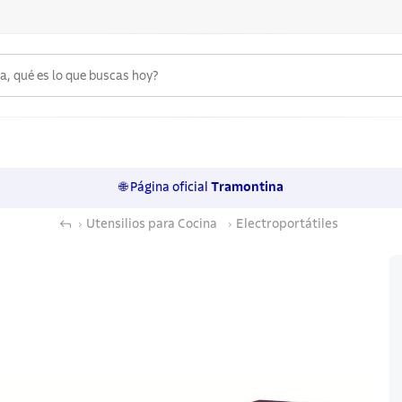
 qué es lo que buscas hoy?
6
.
acero inoxidable
7
.
sartenes
🌐 Página oficial
Tramontina
8
.
cuchillo
Utensilios para Cocina
Electroportátiles
9
.
juego cuchillos
10
.
olla