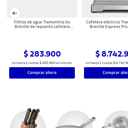
Filtros de agua Tramontina by
Cafetera eléctrica Tr
Breville de repuesto cafetera
Breville Express Pro
Express 6 unidades
inoxidable con molinil
$ 283.900
$ 8.742.
en hasta
1
cuotas
$
283
.
900
sin interés
en hasta
1
cuotas
$
8
.
742
.
9
Comprar ahora
Comprar aho