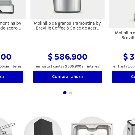
amontina by
Molinillo de granos Tramontina by
 de acero
Breville Coffee & Spice de acero
lo 2 L 127 V
inoxidable opaco 127 V
Molinillo
Brevil
inoxidabl
900
$ 586.900
$ 
00
sin interés
en hasta
1
cuotas
$
586
.
900
sin interés
en hasta
1
cu
ra
Comprar ahora
C