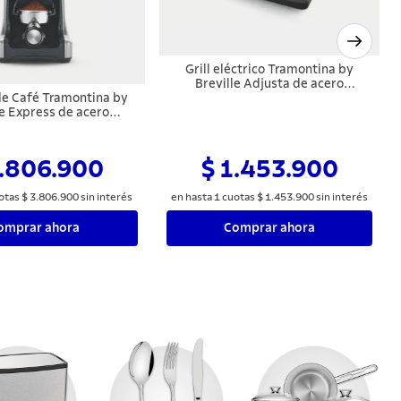
Grill eléctrico Tramontina by
Breville Adjusta de acero
 de Café Tramontina by
inoxidable con bandeja
le Express de acero
desmontable 127 V
e 60 niveles de molido
127 V
3.806.900
$ 1.453.900
otas
$
3
.
806
.
900
sin interés
en hasta
1
cuotas
$
1
.
453
.
900
sin interés
omprar ahora
Comprar ahora