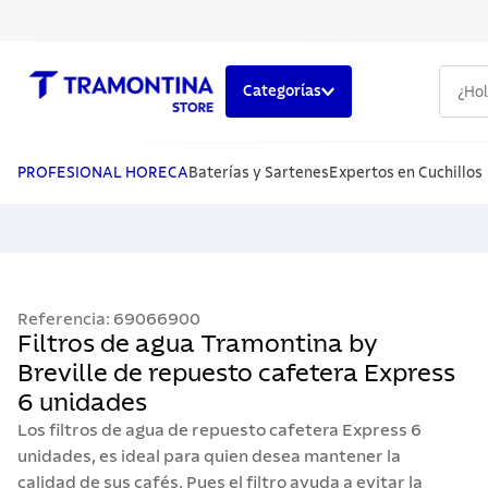
¿Hola,
Categorías
TÉRMINOS MÁS BUSCADOS
1
.
cuchillos
PROFESIONAL HORECA
Baterías y Sartenes
Expertos en Cuchillos
2
.
cubiertos
3
.
sarten
4
.
ollas
Referencia
:
69066900
5
.
lavaplatos
Filtros de agua Tramontina by
Breville de repuesto cafetera Express
6 unidades
Los filtros de agua de repuesto cafetera Express 6
unidades, es ideal para quien desea mantener la
calidad de sus cafés. Pues el filtro ayuda a evitar la