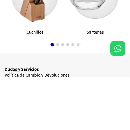
Cuchillos
Sartenes
Dudas y Servicios
Política de Cambio y Devoluciones
Términos y condiciones de las Promociones
Promociones Vigentes
Agregar al carrito
$ 1.053.900
Tratamiento de Datos Personales
Institucional
Acerca de Tramontina
Responsabilidad Ambiental
Consejos Tramontina
Canal de Denuncia
Conozca Tramontina