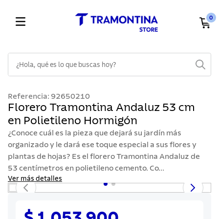
0
¿Hola, qué es lo que buscas hoy?
TÉRMINOS MÁS BUSCADOS
Referencia
:
92650210
1
.
cuchillos
Florero Tramontina Andaluz 53 cm
en Polietileno Hormigón
2
.
cubiertos
¿Conoce cuál es la pieza que dejará su jardín más
3
.
sarten
organizado y le dará ese toque especial a sus flores y
4
.
ollas
plantas de hojas? Es el florero Tramontina Andaluz de
53 centímetros en polietileno cemento. Co...
5
.
lavaplatos
Ver más detalles
6
.
acero inoxidable
7
.
sartenes
$ 1.053.900