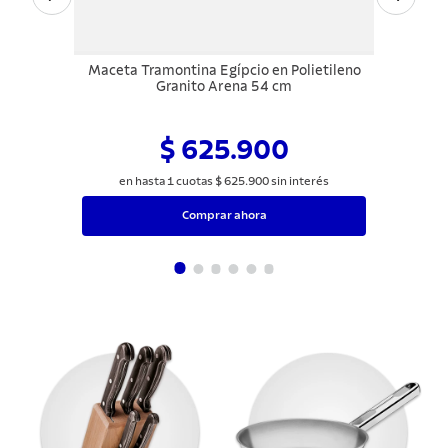
Maceta Tramontina Egípcio en Polietileno
Granito Arena 54 cm
$ 625.900
en hasta
1
cuotas
$
625
.
900
sin interés
Comprar ahora