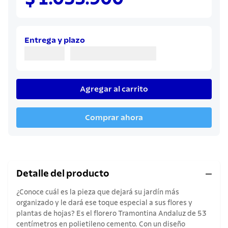
8
.
cuchillo
9
.
juego cuchillos
10
.
olla
Entrega y plazo
Agregar al carrito
Comprar ahora
Detalle del producto
¿Conoce cuál es la pieza que dejará su jardín más
organizado y le dará ese toque especial a sus flores y
plantas de hojas? Es el florero Tramontina Andaluz de 53
centímetros en polietileno cemento. Con un diseño