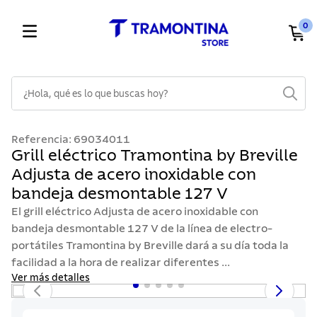
0
¿Hola, qué es lo que buscas hoy?
TÉRMINOS MÁS BUSCADOS
Referencia
:
69034011
1
.
cuchillos
Grill eléctrico Tramontina by Breville
Adjusta de acero inoxidable con
2
.
cubiertos
bandeja desmontable 127 V
3
.
sarten
El grill eléctrico Adjusta de acero inoxidable con
4
.
lavaplatos
bandeja desmontable 127 V de la línea de electro-
portátiles Tramontina by Breville dará a su día toda la
5
.
ollas
facilidad a la hora de realizar diferentes ...
6
.
acero inoxidable
Ver más detalles
7
.
sartenes