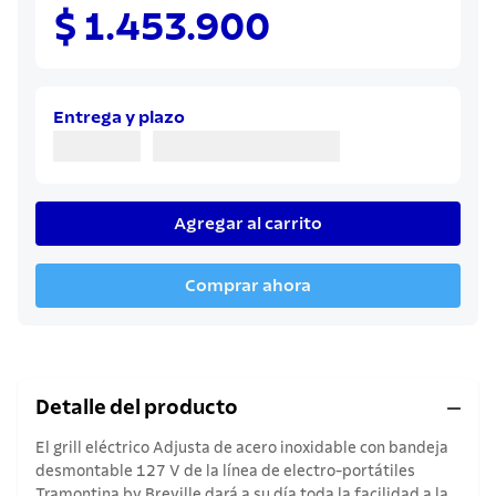
8
.
juego cuchillos
$ 1.453.900
9
.
cuchillo
10
.
olla
Entrega y plazo
Agregar al carrito
Comprar ahora
Detalle del producto
El grill eléctrico Adjusta de acero inoxidable con bandeja
desmontable 127 V de la línea de electro-portátiles
Tramontina by Breville dará a su día toda la facilidad a la