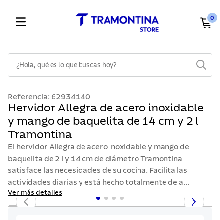
0
¿Hola, qué es lo que buscas hoy?
TÉRMINOS MÁS BUSCADOS
Referencia
:
62934140
1
.
cuchillos
Hervidor Allegra de acero inoxidable
y mango de baquelita de 14 cm y 2 l
2
.
cubiertos
Tramontina
3
.
sarten
El hervidor Allegra de acero inoxidable y mango de
4
.
lavaplatos
baquelita de 2 l y 14 cm de diámetro Tramontina
satisface las necesidades de su cocina. Facilita las
5
.
ollas
actividades diarias y está hecho totalmente de a...
6
.
acero inoxidable
Ver más detalles
7
.
sartenes