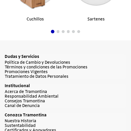
Hervidor Allegra de acero inoxidable y
mango de baquelita de 12 cm y 1,4 l
Tramontina
$ 192.900
40%
$ 115.740
en hasta
1
cuotas
$
115
.
740
sin interés
Comprar ahora