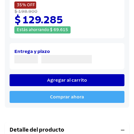
8
.
juego cuchillos
35%
OFF
$ 198.900
9
.
cuchillo
$ 129.285
10
.
olla
Estás ahorrando
$
69
.
615
Entrega y plazo
Agregar al carrito
Comprar ahora
Detalle del producto