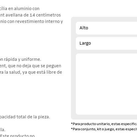
cília en aluminio con
ent avellana de 14 centímetros
inio con revestimiento interno y
Alto
Largo
n rápida y uniforme.
ent, que no deja que se peguen
ra la salud, ya que está libre de
acidad total de la pieza.
*Para producto unitario, estas especific
*Para conjunto, kit o juego, estas especi
la.
 Este producto no ...