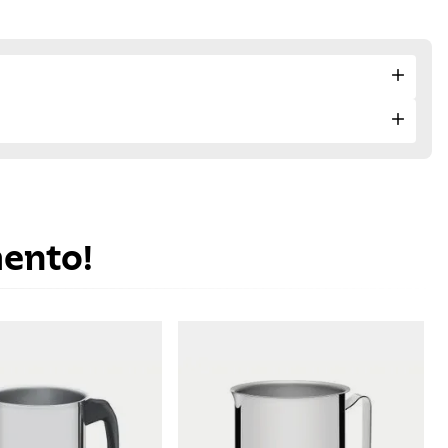
mento!