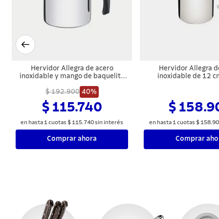
Hervidor Allegra de acero
Hervidor Allegra d
inoxidable y mango de baquelita
inoxidable de 12 cm
de 12 cm y 1,4 l Tramontina
Tramontina
$ 192.900
40%
$ 115.740
$ 158.9
en hasta
1
cuotas
$
115
.
740
sin interés
en hasta
1
cuotas
$
158
.
90
Comprar ahora
Comprar aho