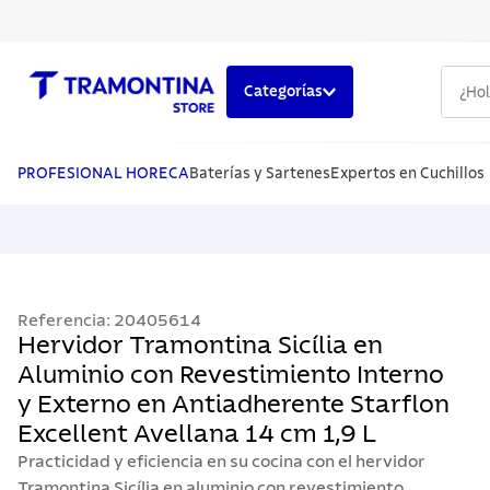
¿Hola,
Categorías
TÉRMINOS MÁS BUSCADOS
1
.
cuchillos
PROFESIONAL HORECA
Baterías y Sartenes
Expertos en Cuchillos
2
.
cubiertos
3
.
sarten
4
.
lavaplatos
Referencia
:
20405614
5
.
ollas
Hervidor Tramontina Sicília en
Aluminio con Revestimiento Interno
y Externo en Antiadherente Starflon
Excellent Avellana 14 cm 1,9 L
Practicidad y eficiencia en su cocina con el hervidor
Tramontina Sicília en aluminio con revestimiento