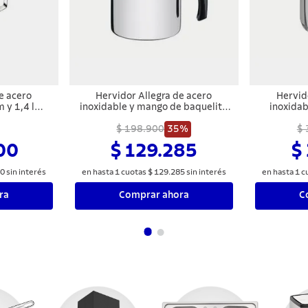
e acero
Hervidor Allegra de acero
Hervid
 y 1,4 l
inoxidable y mango de baquelita
inoxidab
de 14 cm y 2 l Tramontina
mango de b
$ 198.900
35%
$ 
00
$ 129.285
$
0
sin interés
en hasta
1
cuotas
$
129
.
285
sin interés
en hasta
1
c
ra
Comprar ahora
C