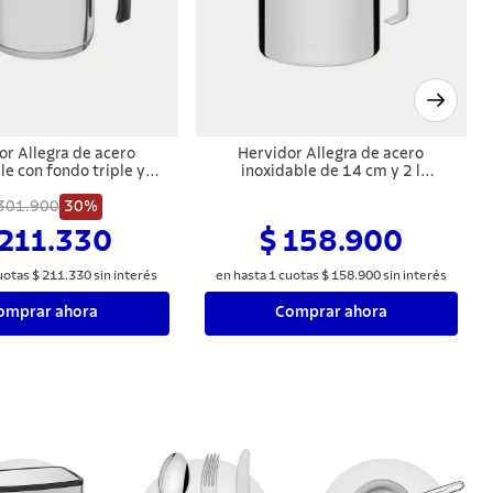
or Allegra de acero
Hervidor Allegra de acero
le con fondo triple y
inoxidable de 14 cm y 2 l
aquelita de 14 cm y 2 l
Tramontina
301.900
Tramontina
30%
 211.330
$ 158.900
uotas
$
211
.
330
sin interés
en hasta
1
cuotas
$
158
.
900
sin interés
omprar ahora
Comprar ahora