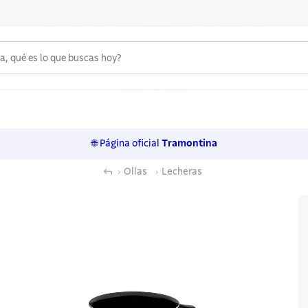
 qué es lo que buscas hoy?
6
.
acero inoxidable
7
.
sartenes
🌐 Página oficial
Tramontina
8
.
juego cuchillos
Ollas
Lecheras
9
.
cuchillo
10
.
olla