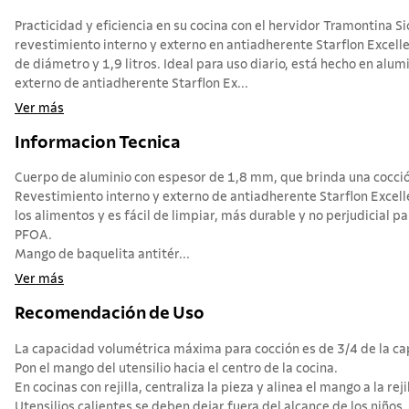
Practicidad y eficiencia en su cocina con el hervidor Tramontina Si
revestimiento interno y externo en antiadherente Starflon Excell
de diámetro y 1,9 litros. Ideal para uso diario, está hecho en alum
externo de antiadherente Starflon Ex...
Ver más
Informacion Tecnica
Cuerpo de aluminio con espesor de 1,8 mm, que brinda una cocció
Revestimiento interno y externo de antiadherente Starflon Excell
los alimentos y es fácil de limpiar, más durable y no perjudicial pa
PFOA.
Mango de baquelita antitér...
Ver más
Recomendación de Uso
La capacidad volumétrica máxima para cocción es de 3/4 de la cap
Pon el mango del utensilio hacia el centro de la cocina.
En cocinas con rejilla, centraliza la pieza y alinea el mango a la rejil
Utensilios calientes se deben dejar fuera del alcance de los niños.