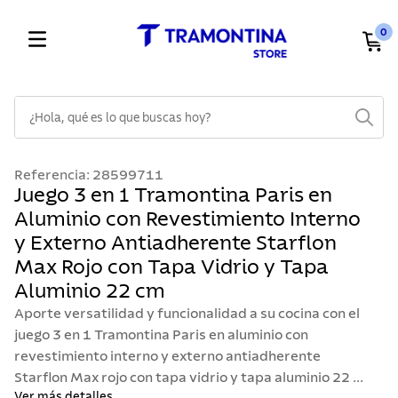
0
¿Hola, qué es lo que buscas hoy?
TÉRMINOS MÁS BUSCADOS
Referencia
:
28599711
1
.
cuchillos
Juego 3 en 1 Tramontina Paris en
Aluminio con Revestimiento Interno
2
.
cubiertos
y Externo Antiadherente Starflon
3
.
sarten
Max Rojo con Tapa Vidrio y Tapa
4
.
ollas
Aluminio 22 cm
5
.
lavaplatos
Aporte versatilidad y funcionalidad a su cocina con el
juego 3 en 1 Tramontina Paris en aluminio con
6
.
acero inoxidable
revestimiento interno y externo antiadherente
7
.
sartenes
Starflon Max rojo con tapa vidrio y tapa aluminio 22 ...
Ver más detalles