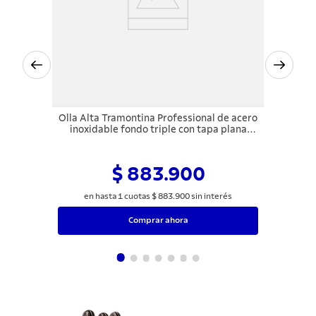
Olla Alta Tramontina Professional de acero
inoxidable fondo triple con tapa plana
detalle satinado 28 cm 11,9 L
$ 883.900
en hasta
1
cuotas
$
883
.
900
sin interés
Comprar ahora