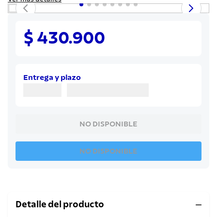
8
.
cuchillo
9
.
juego cuchillos
$ 430.900
10
.
olla
Entrega y plazo
NO DISPONIBLE
NO DISPONIBLE
Detalle del producto