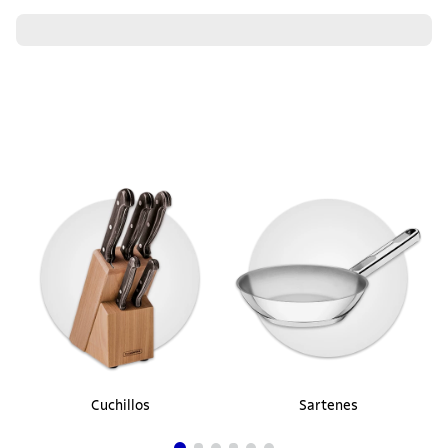
¡Descubre los favoritos
del momento!
Cuchara para té Havana de acero
inoxidable Tramontina
$ 3900
35%
$ 2535
en hasta
1
cuotas
$
2535
sin interés
Comprar ahora