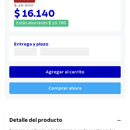
8
.
juego cuchillos
$ 26.900
$ 16.140
9
.
cuchillo
10
.
olla
Estás ahorrando
$
10
.
760
Entrega y plazo
Agregar al carrito
Comprar ahora
Detalle del producto