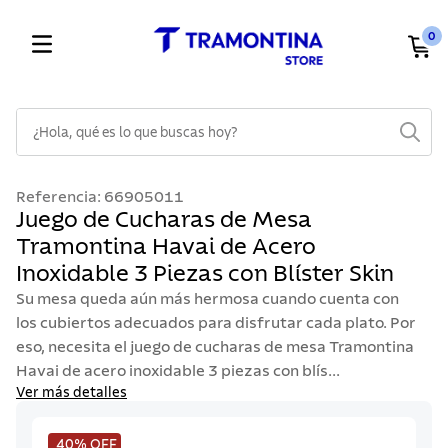
0
¿Hola, qué es lo que buscas hoy?
TÉRMINOS MÁS BUSCADOS
Referencia
:
66905011
1
.
cuchillos
Juego de Cucharas de Mesa
Tramontina Havai de Acero
2
.
cubiertos
Inoxidable 3 Piezas con Blíster Skin
3
.
sarten
Su mesa queda aún más hermosa cuando cuenta con
4
.
lavaplatos
los cubiertos adecuados para disfrutar cada plato. Por
eso, necesita el juego de cucharas de mesa Tramontina
5
.
ollas
Havai de acero inoxidable 3 piezas con blís...
6
.
acero inoxidable
Ver más detalles
7
.
sartenes
40%
OFF