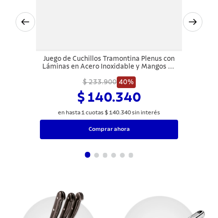
Juego de Cuchillos Tramontina Plenus con
Láminas en Acero Inoxidable y Mangos de
Polipropileno Negro 06 Piezas
$ 233.900
40%
$ 140.340
en hasta
1
cuotas
$
140
.
340
sin interés
Comprar ahora