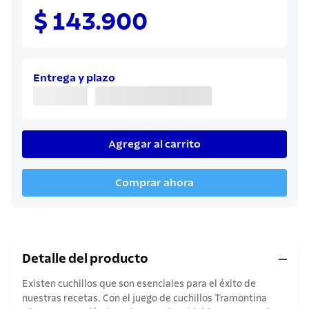
8
.
juego cuchillos
$ 143.900
9
.
cuchillo
10
.
olla
Entrega y plazo
Agregar al carrito
Comprar ahora
Detalle del producto
Existen cuchillos que son esenciales para el éxito de
nuestras recetas. Con el juego de cuchillos Tramontina