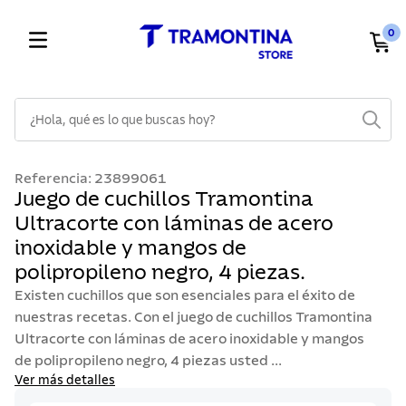
0
¿Hola, qué es lo que buscas hoy?
TÉRMINOS MÁS BUSCADOS
Referencia
:
23899061
1
.
cuchillos
Juego de cuchillos Tramontina
Ultracorte con láminas de acero
2
.
cubiertos
inoxidable y mangos de
3
.
sarten
polipropileno negro, 4 piezas.
4
.
lavaplatos
Existen cuchillos que son esenciales para el éxito de
5
.
ollas
nuestras recetas. Con el juego de cuchillos Tramontina
Ultracorte con láminas de acero inoxidable y mangos
6
.
acero inoxidable
de polipropileno negro, 4 piezas usted ...
7
.
sartenes
Ver más detalles