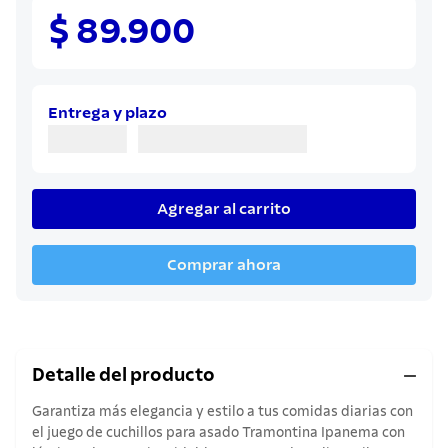
8
.
sartenes
$ 89.900
9
.
cuchillo
10
.
olla
Entrega y plazo
Agregar al carrito
Comprar ahora
Detalle del producto
Garantiza más elegancia y estilo a tus comidas diarias con
el juego de cuchillos para asado Tramontina Ipanema con