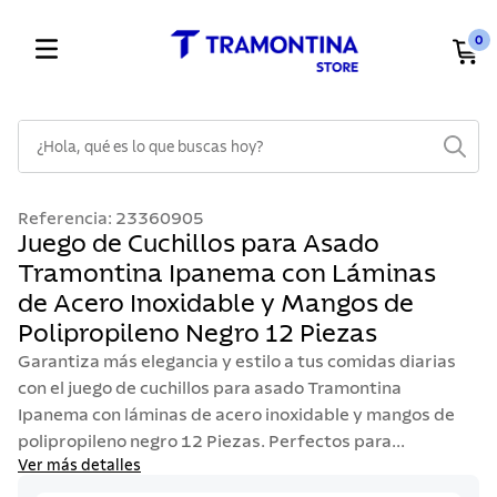
0
¿Hola, qué es lo que buscas hoy?
TÉRMINOS MÁS BUSCADOS
Referencia
:
23360905
1
.
cuchillos
Juego de Cuchillos para Asado
Tramontina Ipanema con Láminas
2
.
cubiertos
de Acero Inoxidable y Mangos de
3
.
sarten
Polipropileno Negro 12 Piezas
4
.
lavaplatos
Garantiza más elegancia y estilo a tus comidas diarias
5
.
acero inoxidable
con el juego de cuchillos para asado Tramontina
Ipanema con láminas de acero inoxidable y mangos de
6
.
ollas
polipropileno negro 12 Piezas. Perfectos para...
7
.
juego cuchillos
Ver más detalles