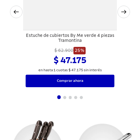
Estuche de cubiertos By Me verde 4 piezas
Tramontina
$ 62.900
25%
$ 47.175
en hasta
1
cuotas
$
47
.
175
sin interés
Comprar ahora