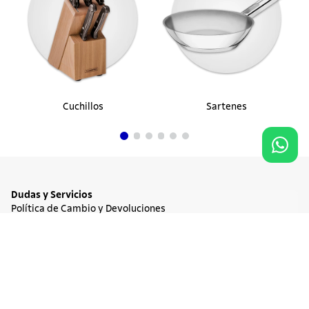
Cuchillos
Sartenes
Dudas y Servicios
Política de Cambio y Devoluciones
Términos y condiciones de las Promociones
Promociones Vigentes
NO DISPONIBLE
$ 440.900
Tratamiento de Datos Personales
Institucional
Acerca de Tramontina
Responsabilidad Ambiental
Consejos Tramontina