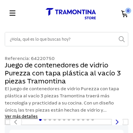
0
¿Hola, qué es lo que buscas hoy?
TÉRMINOS MÁS BUSCADOS
Referencia
:
64220750
1
.
cuchillos
Juego de contenedores de vidrio
Purezza con tapa plástica al vacío 3
2
.
cubiertos
piezas Tramontina
3
.
sarten
El juego de contenedores de vidrio Purezza con tapa
4
.
lavaplatos
plástica al vacío 3 piezas Tramontina traerá más
tecnología y practicidad a su cocina. Con un diseño
5
.
acero inoxidable
único, las tres piezas están hechas de vidrio y...
6
.
ollas
Ver más detalles
7
.
juego cuchillos