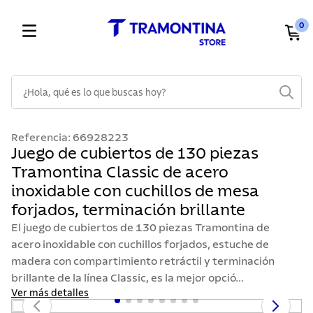
0
¿Hola, qué es lo que buscas hoy?
TÉRMINOS MÁS BUSCADOS
Referencia
:
66928223
1
.
cuchillos
Juego de cubiertos de 130 piezas
Tramontina Classic de acero
2
.
cubiertos
inoxidable con cuchillos de mesa
3
.
sarten
forjados, terminación brillante
4
.
lavaplatos
El juego de cubiertos de 130 piezas Tramontina de
5
.
ollas
acero inoxidable con cuchillos forjados, estuche de
madera con compartimiento retráctil y terminación
6
.
acero inoxidable
brillante de la línea Classic, es la mejor opció...
7
.
sartenes
Ver más detalles