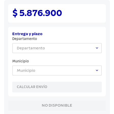
8
.
juego cuchillos
9
.
cuchillo
$ 5.876.900
10
.
olla
Entrega y plazo
Departamento
Departamento
Municipio
Municipio
CALCULAR ENVÍO
NO DISPONIBLE