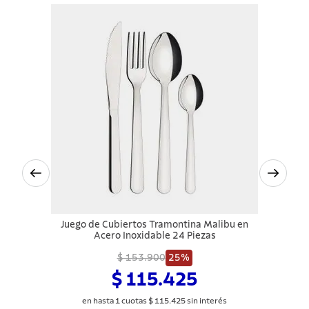
Juego de Cubiertos Tramontina Malibu en
Acero Inoxidable 24 Piezas
$ 153.900
25%
$ 115.425
en hasta
1
cuotas
$
115
.
425
sin interés