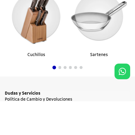
Cuchillos
Sartenes
Dudas y Servicios
Política de Cambio y Devoluciones
Términos y condiciones de las Promociones
Promociones Vigentes
NO DISPONIBLE
$ 539.900
Tratamiento de Datos Personales
Institucional
Acerca de Tramontina
Responsabilidad Ambiental