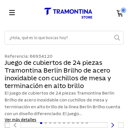
0
¿Hola, qué es lo que buscas hoy?
TÉRMINOS MÁS BUSCADOS
Referencia
:
66934120
1
.
cuchillos
Juego de cubiertos de 24 piezas
Tramontina Berlin Brilho de acero
2
.
cubiertos
inoxidable con cuchillos de mesa y
3
.
sarten
terminación en alto brillo
4
.
lavaplatos
El juego de cubiertos de 24 piezas Tramontina Berlin
5
.
acero inoxidable
Brilho de acero inoxidable con cuchillos de mesa y
terminación en alto brillo de la línea Berlin Brilho cuenta
6
.
ollas
con un diseño diferenciado. El juego...
7
.
juego cuchillos
Ver más detalles