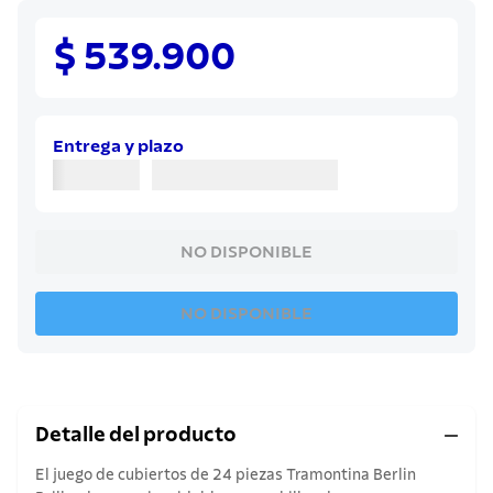
8
.
sartenes
9
.
cuchillo
$ 539.900
10
.
olla
Entrega y plazo
NO DISPONIBLE
NO DISPONIBLE
Detalle del producto
El juego de cubiertos de 24 piezas Tramontina Berlin