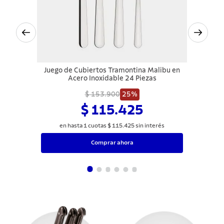
Juego de Cubiertos Tramontina Malibu en
Acero Inoxidable 24 Piezas
$ 153.900
25%
$ 115.425
en hasta
1
cuotas
$
115
.
425
sin interés
Comprar ahora