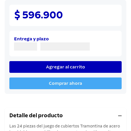
8
.
juego cuchillos
9
.
cuchillo
$ 596.900
10
.
olla
Entrega y plazo
Agregar al carrito
Comprar ahora
Detalle del producto
Las 24 piezas del juego de cubiertos Tramontina de acero