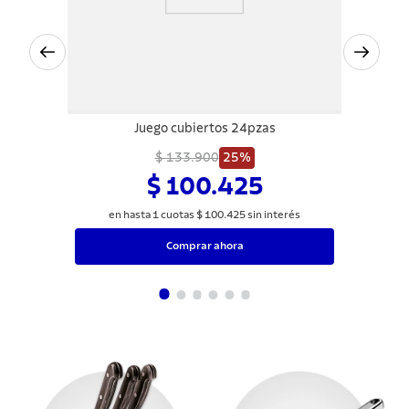
Juego cubiertos 24pzas
$ 133.900
25%
$ 100.425
en hasta
1
cuotas
$
100
.
425
sin interés
Comprar ahora