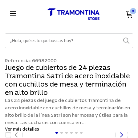
0
¿Hola, qué es lo que buscas hoy?
TÉRMINOS MÁS BUSCADOS
Referencia
:
66982000
1
.
cuchillos
Juego de cubiertos de 24 piezas
Tramontina Satri de acero inoxidable
2
.
cubiertos
con cuchillos de mesa y terminación
3
.
sarten
en alto brillo
4
.
lavaplatos
Las 24 piezas del juego de cubiertos Tramontina de
5
.
ollas
acero inoxidable con cuchillos de mesa y terminación en
alto brillo de la línea Satri son hermosas y útiles para la
6
.
acero inoxidable
mesa. Las cucharas con cuenca en ...
7
.
sartenes
Ver más detalles