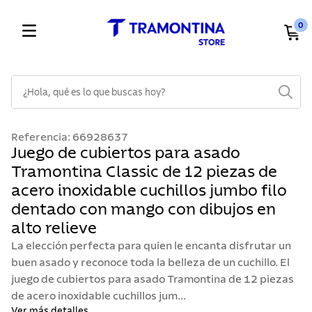
0
¿Hola, qué es lo que buscas hoy?
TÉRMINOS MÁS BUSCADOS
Referencia
:
66928637
1
.
cuchillos
Juego de cubiertos para asado
Tramontina Classic de 12 piezas de
2
.
cubiertos
acero inoxidable cuchillos jumbo filo
3
.
sarten
dentado con mango con dibujos en
4
.
ollas
alto relieve
5
.
lavaplatos
La elección perfecta para quien le encanta disfrutar un
buen asado y reconoce toda la belleza de un cuchillo. El
6
.
acero inoxidable
juego de cubiertos para asado Tramontina de 12 piezas
7
.
sartenes
de acero inoxidable cuchillos jum...
Ver más detalles