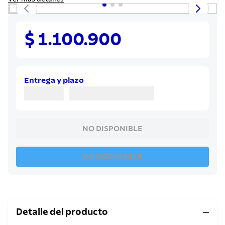
8
.
cuchillo
9
.
juego cuchillos
$ 1.100.900
10
.
olla
Entrega y plazo
NO DISPONIBLE
NO DISPONIBLE
Detalle del producto