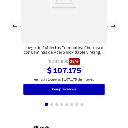
Juego de Cubiertos Tramontina Churrasco
con Láminas de Acero Inoxidable y Mangos
de Madera Natural 12 Piezas
$ 142.900
25%
$ 107.175
en hasta
1
cuotas
$
107
.
175
sin interés
Comprar ahora