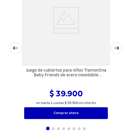
Juego de cubiertos para niños Tramontina
Baby Friends de acero inoxidable
terminación brillante con dibujo en alto
relieve 3 piezas
$ 39.900
en hasta
1
cuotas
$
39
.
900
sin interés
Comprar ahora