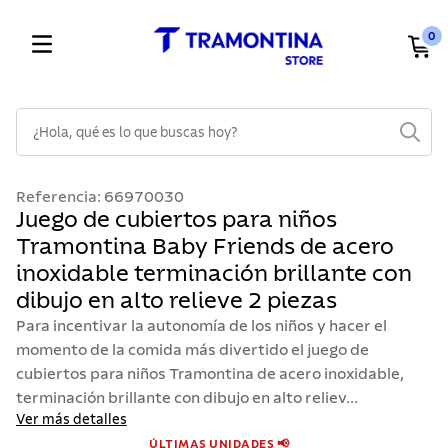
0
¿Hola, qué es lo que buscas hoy?
TÉRMINOS MÁS BUSCADOS
Referencia
:
66970030
1
.
cuchillos
Juego de cubiertos para niños
Tramontina Baby Friends de acero
2
.
cubiertos
inoxidable terminación brillante con
3
.
sarten
dibujo en alto relieve 2 piezas
4
.
lavaplatos
Para incentivar la autonomía de los niños y hacer el
5
.
acero inoxidable
momento de la comida más divertido el juego de
cubiertos para niños Tramontina de acero inoxidable,
6
.
ollas
terminación brillante con dibujo en alto reliev...
7
.
juego cuchillos
Ver más detalles
ÚLTIMAS UNIDADES 📢