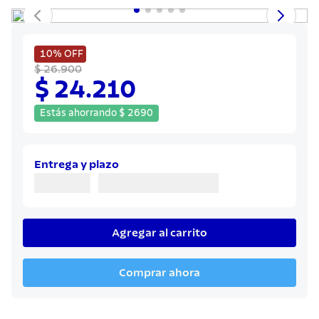
8
.
sartenes
9
.
cuchillo
10
.
olla
10%
OFF
$ 26.900
$ 24.210
Estás ahorrando
$
2690
Entrega y plazo
Agregar al carrito
Comprar ahora