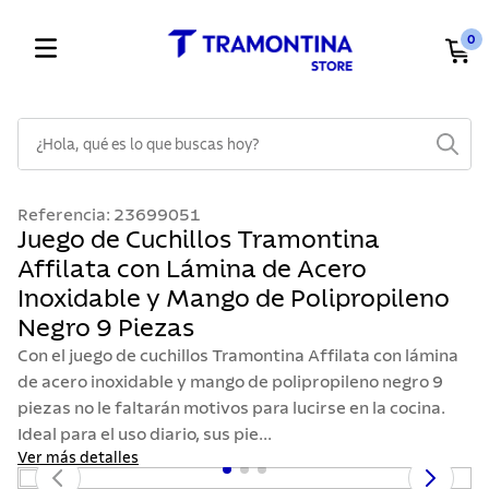
0
¿Hola, qué es lo que buscas hoy?
TÉRMINOS MÁS BUSCADOS
Referencia
:
23699051
1
.
cuchillos
Juego de Cuchillos Tramontina
Affilata con Lámina de Acero
2
.
cubiertos
Inoxidable y Mango de Polipropileno
3
.
sarten
Negro 9 Piezas
4
.
lavaplatos
Con el juego de cuchillos Tramontina Affilata con lámina
5
.
acero inoxidable
de acero inoxidable y mango de polipropileno negro 9
piezas no le faltarán motivos para lucirse en la cocina.
6
.
ollas
Ideal para el uso diario, sus pie...
7
.
juego cuchillos
Ver más detalles