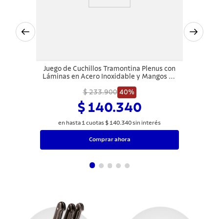
Juego de Cuchillos Tramontina Plenus con
Láminas en Acero Inoxidable y Mangos de
Polipropileno Negro 06 Piezas
$ 233.900
40%
$ 140.340
en hasta
1
cuotas
$
140
.
340
sin interés
Comprar ahora