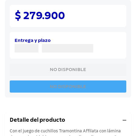
8
.
sartenes
9
.
cuchillo
$ 279.900
10
.
olla
Entrega y plazo
NO DISPONIBLE
NO DISPONIBLE
Detalle del producto
Con el juego de cuchillos Tramontina Affilata con lámina