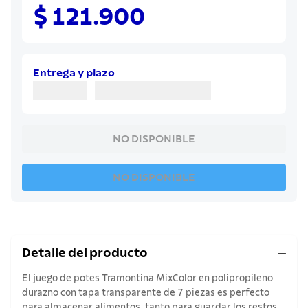
8
.
juego cuchillos
$ 121.900
9
.
cuchillo
10
.
olla
Entrega y plazo
NO DISPONIBLE
NO DISPONIBLE
Detalle del producto
El juego de potes Tramontina MixColor en polipropileno
durazno con tapa transparente de 7 piezas es perfecto
para almacenar alimentos, tanto para guardar los restos