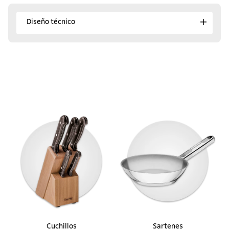
Diseño técnico
¡Descubre los favoritos
del momento!
Juego de Potes Tramontina MixColor en
Polipropileno Verde Salvia con Tapa
Transparente 7 Piezas
$ 127.900
en hasta
1
cuotas
$
127
.
900
sin interés