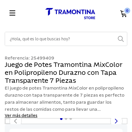
0
¿Hola, qué es lo que buscas hoy?
TÉRMINOS MÁS BUSCADOS
Referencia
:
25499409
1
.
cuchillos
Juego de Potes Tramontina MixColor
en Polipropileno Durazno con Tapa
2
.
cubiertos
Transparente 7 Piezas
3
.
sarten
El juego de potes Tramontina MixColor en polipropileno
4
.
lavaplatos
durazno con tapa transparente de 7 piezas es perfecto
para almacenar alimentos, tanto para guardar los
5
.
ollas
restos de las comidas como para llevar una...
6
.
acero inoxidable
Ver más detalles
7
.
sartenes