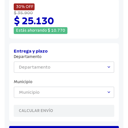
8
.
juego cuchillos
30%
OFF
9
.
cuchillo
$ 35.900
$ 25.130
10
.
olla
Estás ahorrando
$
10
.
770
Entrega y plazo
Departamento
Departamento
Municipio
Municipio
CALCULAR ENVÍO