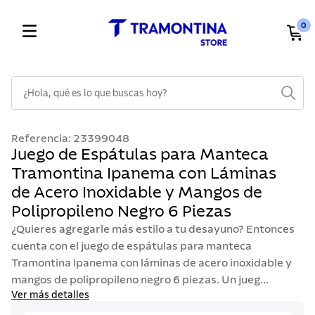
0
¿Hola, qué es lo que buscas hoy?
TÉRMINOS MÁS BUSCADOS
Referencia
:
23399048
1
.
cuchillos
Juego de Espátulas para Manteca
Tramontina Ipanema con Láminas
2
.
cubiertos
de Acero Inoxidable y Mangos de
3
.
sarten
Polipropileno Negro 6 Piezas
4
.
lavaplatos
¿Quieres agregarle más estilo a tu desayuno? Entonces
5
.
ollas
cuenta con el juego de espátulas para manteca
Tramontina Ipanema con láminas de acero inoxidable y
6
.
acero inoxidable
mangos de polipropileno negro 6 piezas. Un jueg...
7
.
sartenes
Ver más detalles