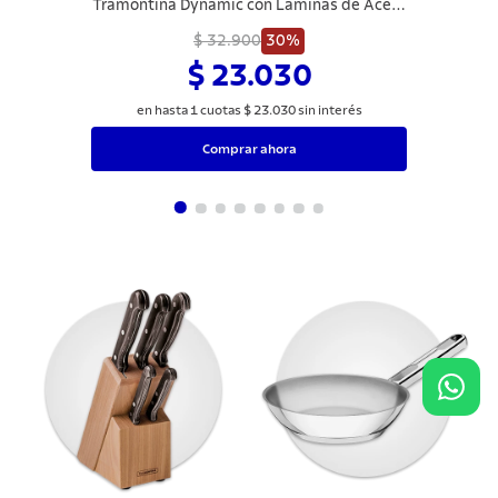
Tramontina Dynamic con Láminas de Acero
Inoxidable y Mangos de Madera Natural 03
$ 32.900
Piezas
30%
$ 23.030
en hasta
1
cuotas
$
23
.
030
sin interés
Comprar ahora