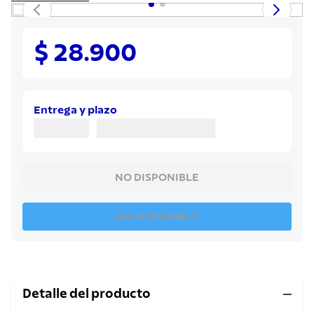
8
.
juego cuchillos
9
.
cuchillo
$ 28.900
10
.
olla
Entrega y plazo
NO DISPONIBLE
NO DISPONIBLE
Detalle del producto