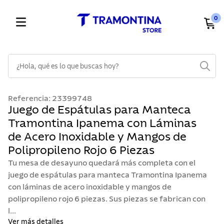
0
¿Hola, qué es lo que buscas hoy?
TÉRMINOS MÁS BUSCADOS
Referencia
:
23399748
1
.
cuchillos
Juego de Espátulas para Manteca
Tramontina Ipanema con Láminas
2
.
cubiertos
de Acero Inoxidable y Mangos de
3
.
sarten
Polipropileno Rojo 6 Piezas
4
.
lavaplatos
Tu mesa de desayuno quedará más completa con el
5
.
ollas
juego de espátulas para manteca Tramontina Ipanema
con láminas de acero inoxidable y mangos de
6
.
acero inoxidable
polipropileno rojo 6 piezas. Sus piezas se fabrican con
7
.
sartenes
l...
Ver más detalles