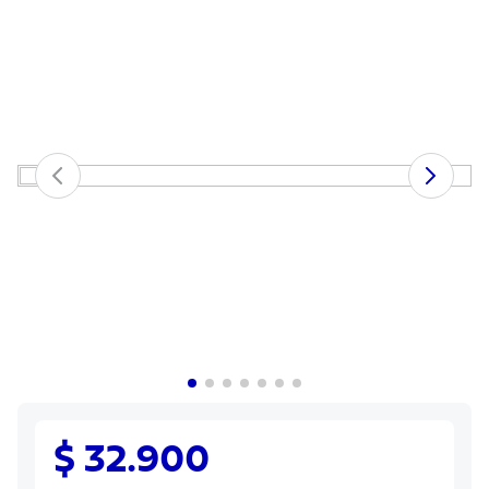
8
.
cuchillo
9
.
juego cuchillos
10
.
olla
$ 32.900