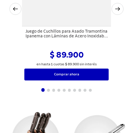
Juego de Cuchillos para Asado Tramontina
Ipanema con Láminas de Acero Inoxidable
y Mangos de Polipropileno Negro 12 Piezas
$ 89.900
en hasta
1
cuotas
$
89
.
900
sin interés
Comprar ahora