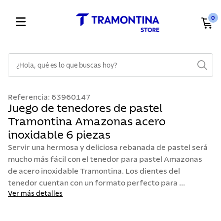
0
¿Hola, qué es lo que buscas hoy?
TÉRMINOS MÁS BUSCADOS
Referencia
:
63960147
1
.
cuchillos
Juego de tenedores de pastel
Tramontina Amazonas acero
2
.
cubiertos
inoxidable 6 piezas
3
.
sarten
Servir una hermosa y deliciosa rebanada de pastel será
4
.
ollas
mucho más fácil con el tenedor para pastel Amazonas
de acero inoxidable Tramontina. Los dientes del
5
.
lavaplatos
tenedor cuentan con un formato perfecto para ...
6
.
acero inoxidable
Ver más detalles
7
.
sartenes