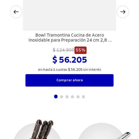
Bowl Tramontina Cucina de Acero
Inoxidable para Preparación 24 cm 2,8 L
Sin Embalaje
$ 124.900
55%
$ 56.205
en hasta
1
cuotas
$
56
.
205
sin interés
Comprar ahora