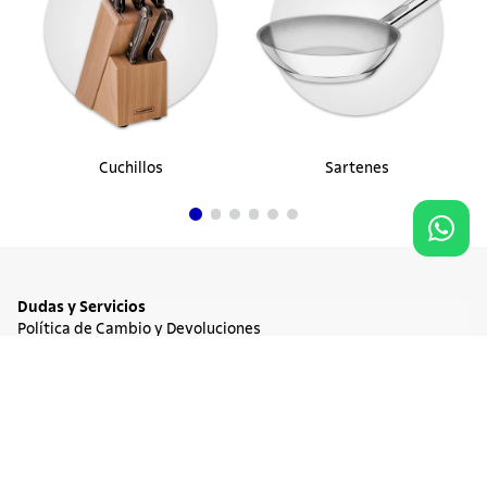
Cuchillos
Sartenes
Dudas y Servicios
Política de Cambio y Devoluciones
Términos y condiciones de las Promociones
Promociones Vigentes
NO DISPONIBLE
$ 140.900
Tratamiento de Datos Personales
Institucional
Acerca de Tramontina
Responsabilidad Ambiental
Consejos Tramontina