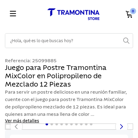
0
¿Hola, qué es lo que buscas hoy?
TÉRMINOS MÁS BUSCADOS
Referencia
:
25099885
1
.
cuchillos
Juego para Postre Tramontina
MixColor en Polipropileno de
2
.
cubiertos
Mezclado 12 Piezas
3
.
sarten
Para servir un postre delicioso en una reunión familiar,
4
.
ollas
cuente con el juego para postre Tramontina MixColor
de polipropileno mezclado de 12 piezas. Es ideal para
5
.
lavaplatos
quienes aman una mesa llena de color ...
6
.
acero inoxidable
Ver más detalles
7
.
sartenes