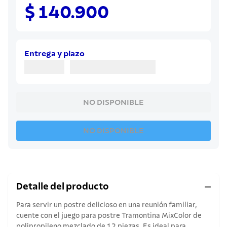
8
.
cuchillo
$ 140.900
9
.
juego cuchillos
10
.
olla
Entrega y plazo
NO DISPONIBLE
NO DISPONIBLE
Detalle del producto
Para servir un postre delicioso en una reunión familiar,
cuente con el juego para postre Tramontina MixColor de
polipropileno mezclado de 12 piezas. Es ideal para