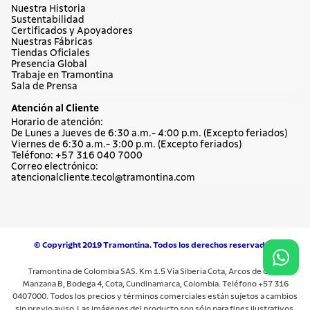
Nuestra Historia
Sustentabilidad
Certificados y Apoyadores
Nuestras Fábricas
Tiendas Oficiales
Presencia Global
Trabaje en Tramontina
Sala de Prensa
Atención al Cliente
Horario de atención:
De Lunes a Jueves de 6:30 a.m.- 4:00 p.m. (Excepto feriados)
Viernes de 6:30 a.m.- 3:00 p.m. (Excepto feriados)
Teléfono: +57 316 040 7000
Correo electrónico:
atencionalcliente.tecol@tramontina.com
© Copyright 2019 Tramontina. Todos los derechos reservados.
Tramontina de Colombia SAS. Km 1.5 Vía Siberia Cota, Arcos de Cota,
Manzana B, Bodega 4, Cota, Cundinamarca, Colombia. Teléfono +57 316
0407000. Todos los precios y términos comerciales están sujetos a cambios
sin previo aviso. Las imágenes del producto son sólo para fines ilustrativos.