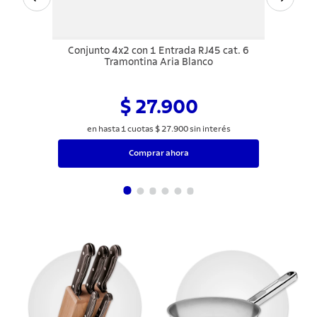
Conjunto 4x2 con 1 Entrada RJ45 cat. 6
Tramontina Aria Blanco
$ 27.900
en hasta
1
cuotas
$
27
.
900
sin interés
Comprar ahora