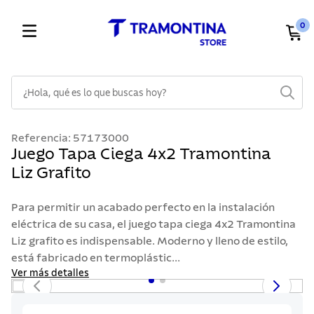
0
¿Hola, qué es lo que buscas hoy?
TÉRMINOS MÁS BUSCADOS
Referencia
:
57173000
1
.
cuchillos
Juego Tapa Ciega 4x2 Tramontina
Liz Grafito
2
.
cubiertos
3
.
sarten
Para permitir un acabado perfecto en la instalación
4
.
ollas
eléctrica de su casa, el juego tapa ciega 4x2 Tramontina
Liz grafito es indispensable. Moderno y lleno de estilo,
5
.
lavaplatos
está fabricado en termoplástic...
6
.
acero inoxidable
Ver más detalles
7
.
sartenes