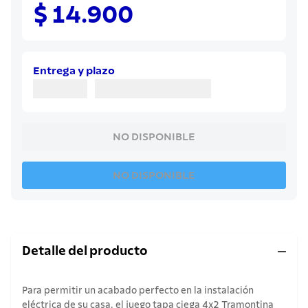
8
.
cuchillo
$ 14.900
9
.
juego cuchillos
10
.
olla
Entrega y plazo
NO DISPONIBLE
NO DISPONIBLE
Detalle del producto
Para permitir un acabado perfecto en la instalación
eléctrica de su casa, el juego tapa ciega 4x2 Tramontina