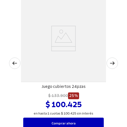
Juego cubiertos 24pzas
$ 133.900
25%
$ 100.425
en hasta
1
cuotas
$
100
.
425
sin interés
Comprar ahora