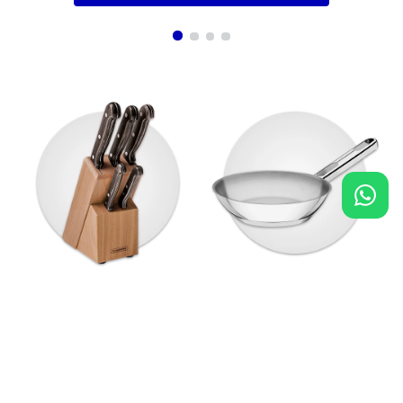
Cuchillos
Sartenes
10%
OFF
$ 102.900
Agregar al carrito
$ 92.610