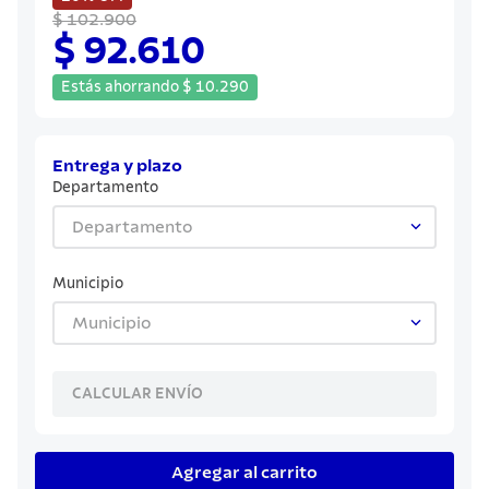
8
.
juego cuchillos
$ 102.900
$ 92.610
9
.
cuchillo
10
.
olla
Estás ahorrando
$
10
.
290
Entrega y plazo
Departamento
Departamento
Municipio
Municipio
CALCULAR ENVÍO
Agregar al carrito