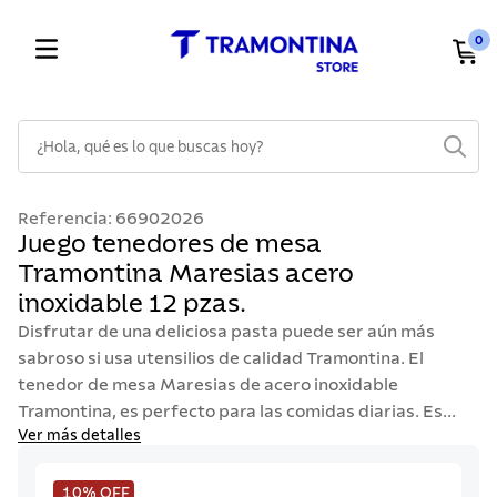
0
¿Hola, qué es lo que buscas hoy?
TÉRMINOS MÁS BUSCADOS
Referencia
:
66902026
1
.
cuchillos
Juego tenedores de mesa
Tramontina Maresias acero
2
.
cubiertos
inoxidable 12 pzas.
3
.
sarten
Disfrutar de una deliciosa pasta puede ser aún más
4
.
lavaplatos
sabroso si usa utensilios de calidad Tramontina. El
tenedor de mesa Maresias de acero inoxidable
5
.
ollas
Tramontina, es perfecto para las comidas diarias. Es...
6
.
acero inoxidable
Ver más detalles
7
.
sartenes
10%
OFF