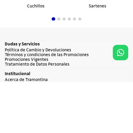
Agregar al carrito
$ 31.900
Cuchillos
Sartenes
Dudas y Servicios