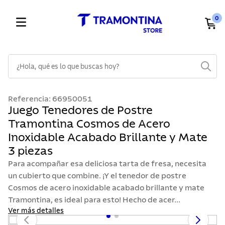
0
¿Hola, qué es lo que buscas hoy?
TÉRMINOS MÁS BUSCADOS
Referencia
:
66950051
1
.
cuchillos
Juego Tenedores de Postre
Tramontina Cosmos de Acero
2
.
cubiertos
Inoxidable Acabado Brillante y Mate
3
.
sarten
3 piezas
4
.
lavaplatos
Para acompañar esa deliciosa tarta de fresa, necesita
5
.
ollas
un cubierto que combine. ¡Y el tenedor de postre
Cosmos de acero inoxidable acabado brillante y mate
6
.
acero inoxidable
Tramontina, es ideal para esto! Hecho de acer...
7
.
sartenes
Ver más detalles