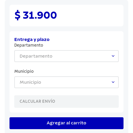
8
.
juego cuchillos
9
.
cuchillo
$ 31.900
10
.
olla
Entrega y plazo
Departamento
Departamento
Municipio
Municipio
CALCULAR ENVÍO
Agregar al carrito