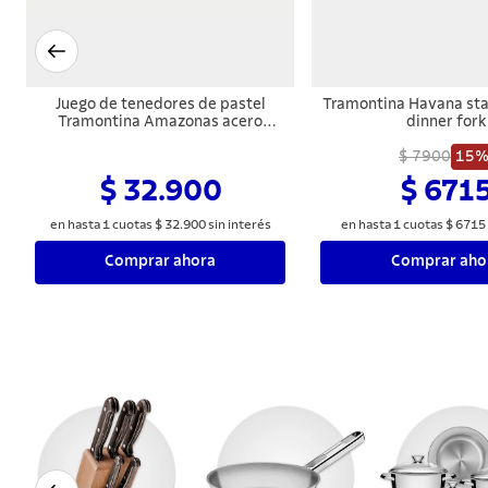
Juego de tenedores de pastel
Tramontina Havana stai
Tramontina Amazonas acero
dinner fork
inoxidable 6 piezas
$ 7900
15
$ 32.900
$ 671
en hasta
1
cuotas
$
32
.
900
sin interés
en hasta
1
cuotas
$
6715
Comprar ahora
Comprar aho