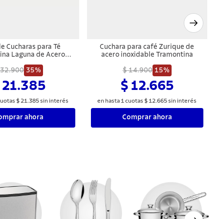
de Cucharas para Té
Cuchara para café Zurique de
ina Laguna de Acero
acero inoxidable Tramontina
 Piezas con Blíster Skin
 32.900
35%
$ 14.900
15%
 21.385
$ 12.665
uotas
$
21
.
385
sin interés
en hasta
1
cuotas
$
12
.
665
sin interés
omprar ahora
Comprar ahora