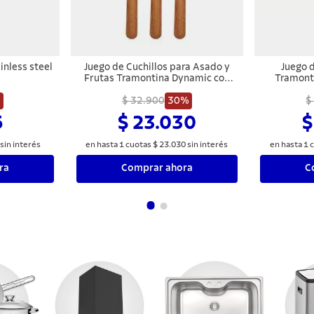
nless steel
Juego de Cuchillos para Asado y
Juego 
Frutas Tramontina Dynamic con
Tramont
Láminas de Acero Inoxidable y
Inoxidable 6
%
Mangos de Madera Natural 03
$ 32.900
30%
$
Piezas
5
$ 23.030
$
sin interés
en hasta
1
cuotas
$
23
.
030
sin interés
en hasta
1
c
ra
Comprar ahora
C