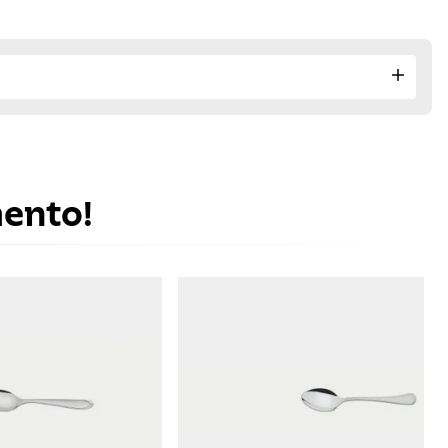
mento!