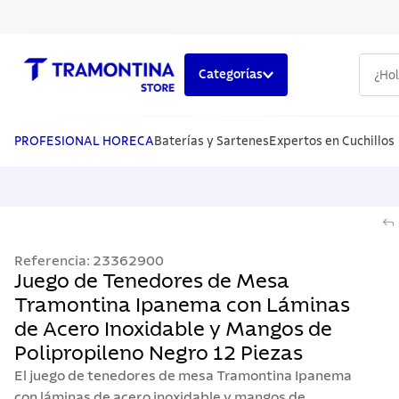
¿Hola,
Categorías
TÉRMINOS MÁS BUSCADOS
1
.
cuchillos
PROFESIONAL HORECA
Baterías y Sartenes
Expertos en Cuchillos
2
.
cubiertos
3
.
sarten
4
.
ollas
Referencia
:
23362900
5
.
lavaplatos
Juego de Tenedores de Mesa
Tramontina Ipanema con Láminas
de Acero Inoxidable y Mangos de
Polipropileno Negro 12 Piezas
El juego de tenedores de mesa Tramontina Ipanema
con láminas de acero inoxidable y mangos de