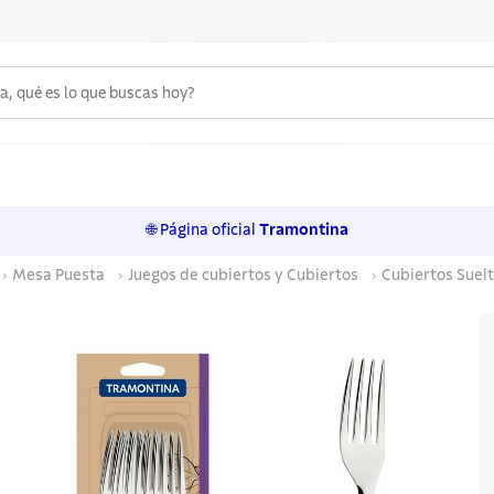
 qué es lo que buscas hoy?
6
.
acero inoxidable
7
.
sartenes
🌐 Página oficial
Tramontina
8
.
cuchillo
Mesa Puesta
Juegos de cubiertos y Cubiertos
Cubiertos Suel
9
.
juego cuchillos
10
.
olla