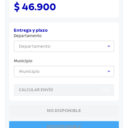
8
.
juego cuchillos
$ 46.900
9
.
cuchillo
10
.
olla
Entrega y plazo
Departamento
Departamento
Municipio
Municipio
CALCULAR ENVÍO
NO DISPONIBLE
NO DISPONIBLE