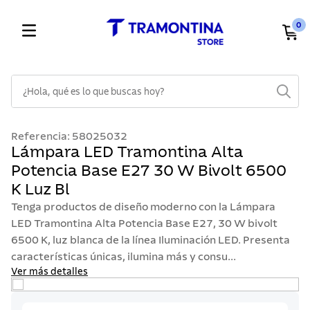
0
¿Hola, qué es lo que buscas hoy?
TÉRMINOS MÁS BUSCADOS
Referencia
:
58025032
1
.
cuchillos
Lámpara LED Tramontina Alta
Potencia Base E27 30 W Bivolt 6500
2
.
cubiertos
K Luz Bl
3
.
sarten
Tenga productos de diseño moderno con la Lámpara
4
.
lavaplatos
LED Tramontina Alta Potencia Base E27, 30 W bivolt
6500 K, luz blanca de la línea Iluminación LED. Presenta
5
.
ollas
características únicas, ilumina más y consu...
6
.
acero inoxidable
Ver más detalles
7
.
sartenes