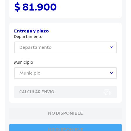
8
.
sartenes
$ 81.900
9
.
cuchillo
10
.
olla
Entrega y plazo
Departamento
Departamento
Municipio
Municipio
CALCULAR ENVÍO
NO DISPONIBLE
NO DISPONIBLE