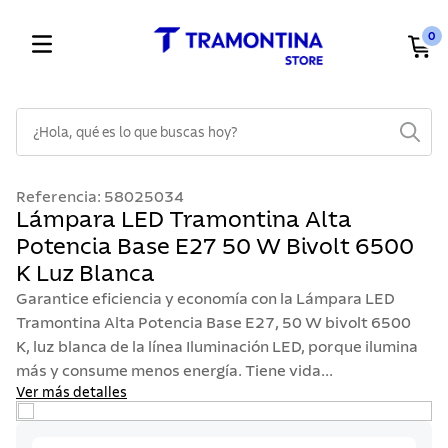
0
¿Hola, qué es lo que buscas hoy?
TÉRMINOS MÁS BUSCADOS
Referencia
:
58025034
1
.
cuchillos
Lámpara LED Tramontina Alta
Potencia Base E27 50 W Bivolt 6500
2
.
cubiertos
K Luz Blanca
3
.
sarten
Garantice eficiencia y economía con la Lámpara LED
4
.
lavaplatos
Tramontina Alta Potencia Base E27, 50 W bivolt 6500
K, luz blanca de la línea Iluminación LED, porque ilumina
5
.
acero inoxidable
más y consume menos energía. Tiene vida...
6
.
ollas
Ver más detalles
7
.
juego cuchillos