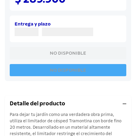
8
.
juego cuchillos
9
.
cuchillo
10
.
olla
Entrega y plazo
NO DISPONIBLE
NO DISPONIBLE
Detalle del producto
Para dejar tu jardín como una verdadera obra prima,
utiliza el limitador de césped Tramontina con borde fino
20 metros. Desarrollado en un material altamente
resistente, el limitador restringe el crecimiento del