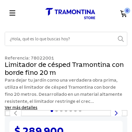
0
¿Hola, qué es lo que buscas hoy?
TÉRMINOS MÁS BUSCADOS
Referencia
:
78022001
1
.
cuchillos
Limitador de césped Tramontina con
borde fino 20 m
2
.
cubiertos
Para dejar tu jardín como una verdadera obra prima,
3
.
sarten
utiliza el limitador de césped Tramontina con borde
4
.
lavaplatos
fino 20 metros. Desarrollado en un material altamente
resistente, el limitador restringe el crec...
5
.
ollas
Ver más detalles
6
.
acero inoxidable
7
.
sartenes
$ 289.900