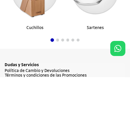
Cuchillos
Sartenes
Dudas y Servicios
Política de Cambio y Devoluciones
Términos y condiciones de las Promociones
Promociones Vigentes
Tratamiento de Datos Personales
NO DISPONIBLE
$ 289.900
Institucional
Acerca de Tramontina
Responsabilidad Ambiental
Consejos Tramontina
Canal de Denuncia
Conozca Tramontina
Nuestra Historia