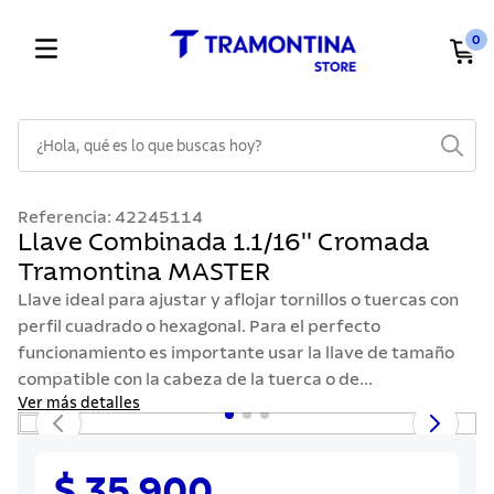
0
¿Hola, qué es lo que buscas hoy?
TÉRMINOS MÁS BUSCADOS
Referencia
:
42245114
1
.
cuchillos
Llave Combinada 1.1/16'' Cromada
Tramontina MASTER
2
.
cubiertos
Llave ideal para ajustar y aflojar tornillos o tuercas con
3
.
sarten
perfil cuadrado o hexagonal. Para el perfecto
4
.
lavaplatos
funcionamiento es importante usar la llave de tamaño
compatible con la cabeza de la tuerca o de...
5
.
ollas
Ver más detalles
6
.
acero inoxidable
7
.
sartenes
$ 35.900